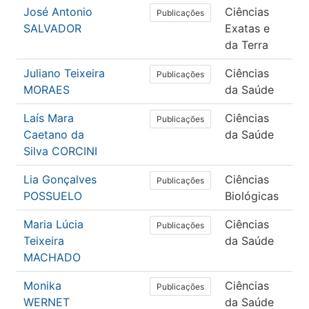
José Antonio
Ciências
Ma
Publicações
SALVADOR
Exatas e
da Terra
Juliano Teixeira
Ciências
En
Publicações
MORAES
da Saúde
Laís Mara
Ciências
En
Publicações
Caetano da
da Saúde
Silva CORCINI
Lia Gonçalves
Ciências
Mic
Publicações
POSSUELO
Biológicas
Maria Lúcia
Ciências
Sa
Publicações
Teixeira
da Saúde
Col
MACHADO
Monika
Ciências
En
Publicações
WERNET
da Saúde