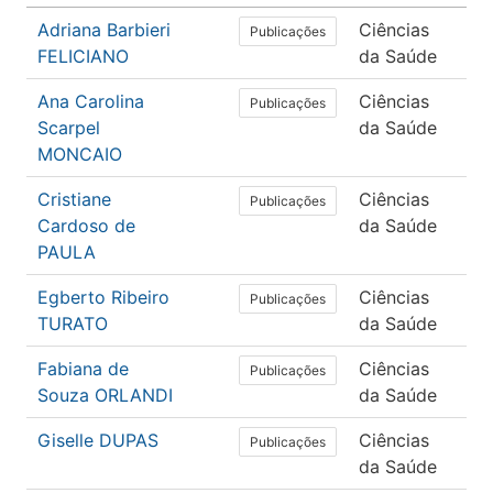
Adriana Barbieri
Ciências
Sa
Publicações
FELICIANO
da Saúde
Col
Ana Carolina
Ciências
En
Publicações
Scarpel
da Saúde
MONCAIO
Cristiane
Ciências
En
Publicações
Cardoso de
da Saúde
PAULA
Egberto Ribeiro
Ciências
Me
Publicações
TURATO
da Saúde
Fabiana de
Ciências
En
Publicações
Souza ORLANDI
da Saúde
Giselle DUPAS
Ciências
En
Publicações
da Saúde