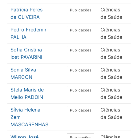
Patrícia Peres
Ciências
En
Publicações
de OLIVEIRA
da Saúde
Pedro Fredemir
Ciências
En
Publicações
PALHA
da Saúde
Sofia Cristina
Ciências
En
Publicações
Iost PAVARINI
da Saúde
Sonia Silva
Ciências
En
Publicações
MARCON
da Saúde
Stela Maris de
Ciências
En
Publicações
Mello PADOIN
da Saúde
Sílvia Helena
Ciências
En
Publicações
Zem
da Saúde
MASCARENHAS
Wilson José
Ciências
Soc
Publicações