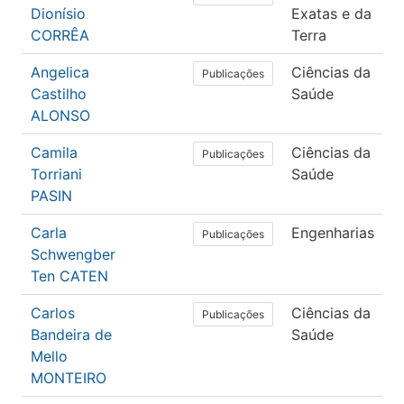
Dionísio
Exatas e da
C
CORRÊA
Terra
Angelica
Ciências da
E
Publicações
Castilho
Saúde
F
ALONSO
Camila
Ciências da
F
Publicações
Torriani
Saúde
T
PASIN
O
Carla
Engenharias
E
Publicações
Schwengber
d
Ten CATEN
Carlos
Ciências da
F
Publicações
Bandeira de
Saúde
T
Mello
O
MONTEIRO