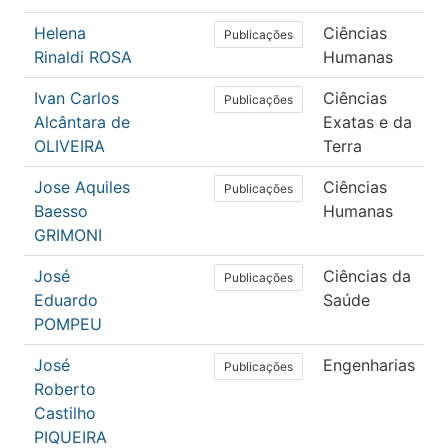
Helena
Ciências
P
Publicações
Rinaldi ROSA
Humanas
Ivan Carlos
Ciências
C
Publicações
Alcântara de
Exatas e da
C
OLIVEIRA
Terra
Jose Aquiles
Ciências
E
Publicações
Baesso
Humanas
GRIMONI
José
Ciências da
F
Publicações
Eduardo
Saúde
T
POMPEU
O
José
Engenharias
E
Publicações
Roberto
E
Castilho
PIQUEIRA