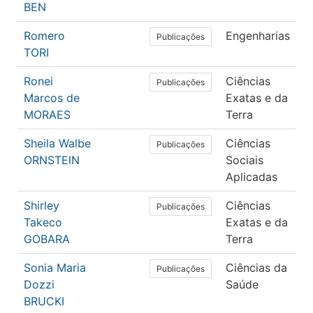
BEN
Romero
Engenharias
E
Publicações
TORI
E
Ronei
Ciências
P
Publicações
Marcos de
Exatas e da
e
MORAES
Terra
Sheila Walbe
Ciências
A
Publicações
ORNSTEIN
Sociais
U
Aplicadas
Shirley
Ciências
F
Publicações
Takeco
Exatas e da
GOBARA
Terra
Sonia Maria
Ciências da
M
Publicações
Dozzi
Saúde
BRUCKI