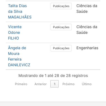
Talita Dias
Ciências da
F
Publicações
da Silva
Saúde
T
MAGALHÃES
O
Vicente
Ciências da
M
Publicações
Odone
Saúde
FILHO
Ângela de
Engenharias
E
Publicações
Moura
d
Ferreira
DANILEVICZ
Mostrando de 1 até 28 de 28 registros
Primeiro
Anterior
1
Próximo
Último