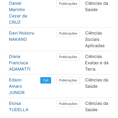
Daniel
Ciências da
F
Publicações
Marinho
Saúde
T
Cezar da
O
CRUZ
Davi Noboru
Ciências
E
Publicações
NAKANO
Sociais
Aplicadas
Diana
Ciências
C
Publicações
Francisca
Exatas e da
C
ADAMATTI
Terra
Edson
Ciências da
M
Publicações
CpE
Amaro
Saúde
JUNIOR
Eloisa
Ciências da
F
Publicações
TUDELLA
Saúde
T
O