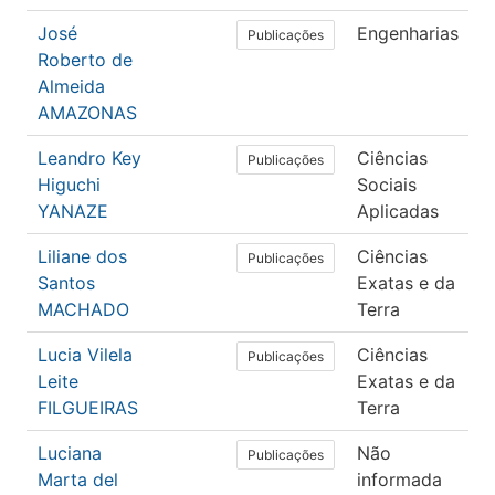
José
Engenharias
E
Publicações
Roberto de
E
Almeida
AMAZONAS
Leandro Key
Ciências
A
Publicações
Higuchi
Sociais
U
YANAZE
Aplicadas
Liliane dos
Ciências
C
Publicações
Santos
Exatas e da
C
MACHADO
Terra
Lucia Vilela
Ciências
C
Publicações
Leite
Exatas e da
C
FILGUEIRAS
Terra
Luciana
Não
A
Publicações
Marta del
informada