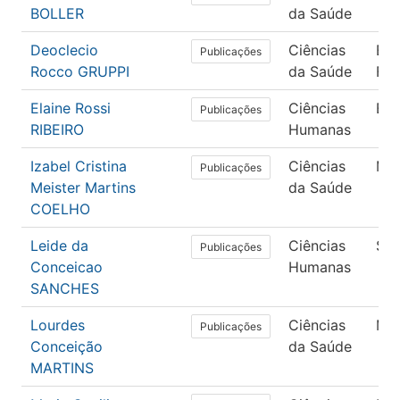
BOLLER
da Saúde
Deoclecio
Ciências
Ed
Publicações
Rocco GRUPPI
da Saúde
Fís
Elaine Rossi
Ciências
Ed
Publicações
RIBEIRO
Humanas
Izabel Cristina
Ciências
Med
Publicações
Meister Martins
da Saúde
COELHO
Leide da
Ciências
Soc
Publicações
Conceicao
Humanas
SANCHES
Lourdes
Ciências
Med
Publicações
Conceição
da Saúde
MARTINS