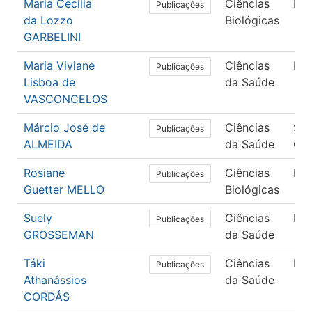
Maria Cecilia
Ciências
Mor
Publicações
da Lozzo
Biológicas
GARBELINI
Maria Viviane
Ciências
Med
Publicações
Lisboa de
da Saúde
VASCONCELOS
Márcio José de
Ciências
Sa
Publicações
ALMEIDA
da Saúde
Col
Rosiane
Ciências
Bio
Publicações
Guetter MELLO
Biológicas
Suely
Ciências
Med
Publicações
GROSSEMAN
da Saúde
Táki
Ciências
Med
Publicações
Athanássios
da Saúde
CORDÁS