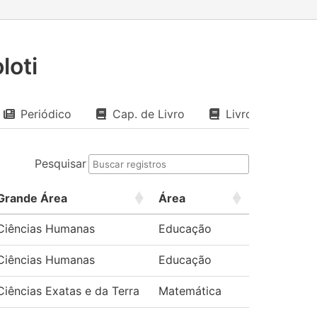
loti
Periódico
Cap. de Livro
Livro
Pesquisar
Grande Área
Área
Ciências Humanas
Educação
Ciências Humanas
Educação
Ciências Exatas e da Terra
Matemática