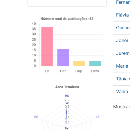
Ferna
Flávi
Guilh
Jonei
Jurem
Maria 
Tânia
Vânia
Mostran