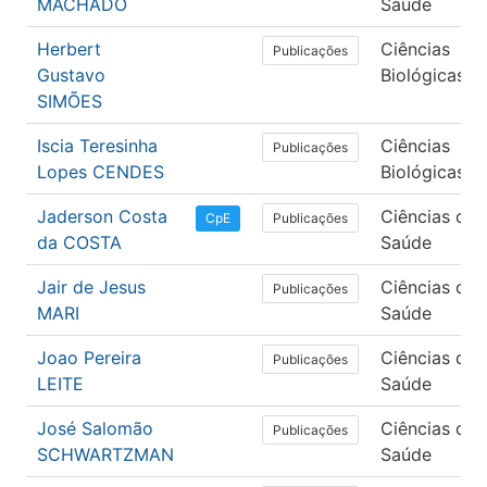
MACHADO
Saúde
Herbert
Ciências
Publicações
Gustavo
Biológicas
SIMÕES
Iscia Teresinha
Ciências
Publicações
Lopes CENDES
Biológicas
Jaderson Costa
Ciências da
Publicações
CpE
da COSTA
Saúde
Jair de Jesus
Ciências da
Publicações
MARI
Saúde
Joao Pereira
Ciências da
Publicações
LEITE
Saúde
José Salomão
Ciências da
Publicações
SCHWARTZMAN
Saúde