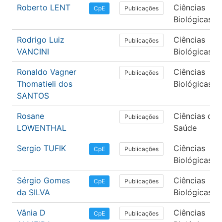
Roberto LENT
Ciências
Publicações
CpE
Biológicas
Rodrigo Luiz
Ciências
Publicações
VANCINI
Biológicas
Ronaldo Vagner
Ciências
Publicações
Thomatieli dos
Biológicas
SANTOS
Rosane
Ciências da
Publicações
LOWENTHAL
Saúde
Sergio TUFIK
Ciências
Publicações
CpE
Biológicas
Sérgio Gomes
Ciências
Publicações
CpE
da SILVA
Biológicas
Vânia D
Ciências
Publicações
CpE