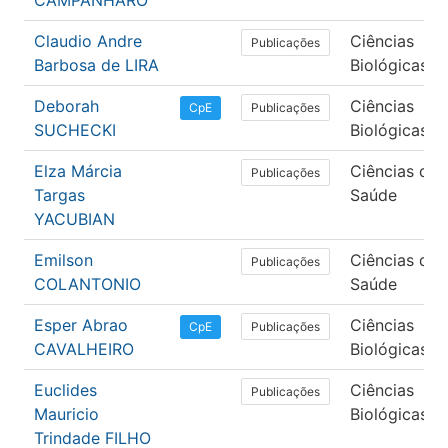
CAMPANHARO
Claudio Andre
Ciências
Publicações
Barbosa de LIRA
Biológicas
Deborah
Ciências
Publicações
CpE
SUCHECKI
Biológicas
Elza Márcia
Ciências da
Publicações
Targas
Saúde
YACUBIAN
Emilson
Ciências da
Publicações
COLANTONIO
Saúde
Esper Abrao
Ciências
Publicações
CpE
CAVALHEIRO
Biológicas
Euclides
Ciências
Publicações
Mauricio
Biológicas
Trindade FILHO