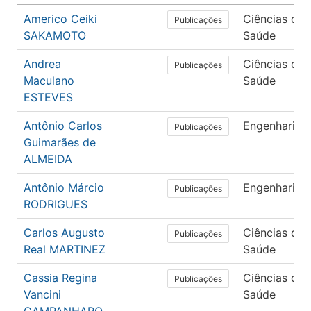
Americo Ceiki
Ciências da
Publicações
SAKAMOTO
Saúde
Andrea
Ciências da
Publicações
Maculano
Saúde
ESTEVES
Antônio Carlos
Engenharias
Publicações
Guimarães de
ALMEIDA
Antônio Márcio
Engenharias
Publicações
RODRIGUES
Carlos Augusto
Ciências da
Publicações
Real MARTINEZ
Saúde
Cassia Regina
Ciências da
Publicações
Vancini
Saúde