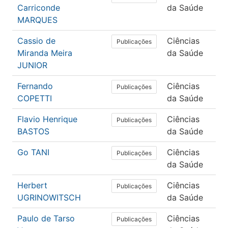
Carriconde
da Saúde
Fís
MARQUES
Cassio de
Ciências
Ed
Publicações
Miranda Meira
da Saúde
Fís
JUNIOR
Fernando
Ciências
Ed
Publicações
COPETTI
da Saúde
Fís
Flavio Henrique
Ciências
Ed
Publicações
BASTOS
da Saúde
Fís
Go TANI
Ciências
Ed
Publicações
da Saúde
Fís
Herbert
Ciências
Ed
Publicações
UGRINOWITSCH
da Saúde
Fís
Paulo de Tarso
Ciências
Ed
Publicações