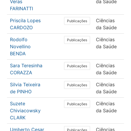
Veras
da Saúde
Fís
FARINATTI
Priscila Lopes
Ciências
Ed
Publicações
CARDOZO
da Saúde
Fís
Rodolfo
Ciências
Ed
Publicações
Novellino
da Saúde
Fís
BENDA
Sara Teresinha
Ciências
Ed
Publicações
CORAZZA
da Saúde
Fís
Silvia Teixeira
Ciências
Ed
Publicações
de PINHO
da Saúde
Fís
Suzete
Ciências
Ed
Publicações
Chiviacowsky
da Saúde
Fís
CLARK
Umberto Cesar
Ciências
Ed
Publicações