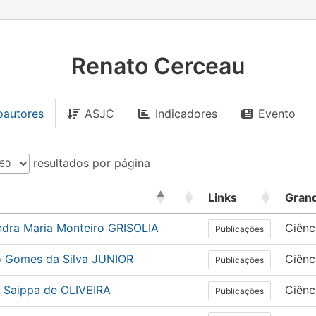
Renato Cerceau
oautores
ASJC
Indicadores
Evento
resultados por página
Links
Gran
ndra Maria Monteiro GRISOLIA
Ciênc
Publicações
io Gomes da Silva JUNIOR
Ciênc
Publicações
n Saippa de OLIVEIRA
Ciênc
Publicações