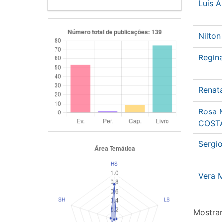
Luis 
Nilto
Regin
Renat
Rosa 
COST
Sergi
Vera 
Mostran