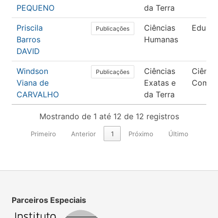
PEQUENO
da Terra
Priscila
Ciências
Educa
Publicações
Barros
Humanas
DAVID
Windson
Ciências
Ciênci
Publicações
Viana de
Exatas e
Compu
CARVALHO
da Terra
Mostrando de 1 até 12 de 12 registros
Primeiro
Anterior
1
Próximo
Último
Parceiros Especiais