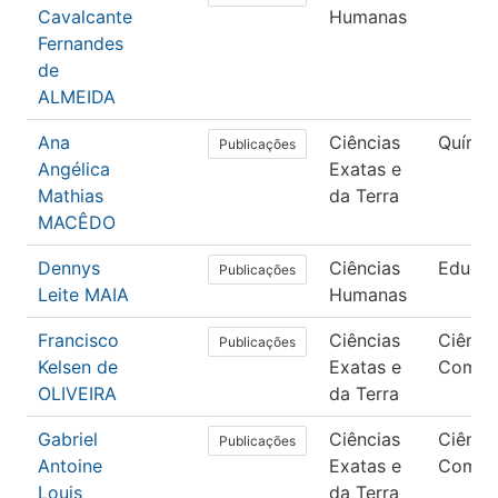
Cavalcante
Humanas
Fernandes
de
ALMEIDA
Ana
Ciências
Químic
Publicações
Angélica
Exatas e
Mathias
da Terra
MACÊDO
Dennys
Ciências
Educa
Publicações
Leite MAIA
Humanas
Francisco
Ciências
Ciênci
Publicações
Kelsen de
Exatas e
Compu
OLIVEIRA
da Terra
Gabriel
Ciências
Ciênci
Publicações
Antoine
Exatas e
Compu
Louis
da Terra