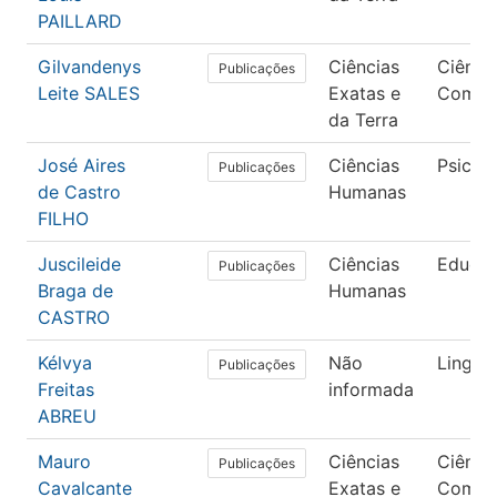
PAILLARD
Gilvandenys
Ciências
Ciênci
Publicações
Leite SALES
Exatas e
Compu
da Terra
José Aires
Ciências
Psicol
Publicações
de Castro
Humanas
FILHO
Juscileide
Ciências
Educa
Publicações
Braga de
Humanas
CASTRO
Kélvya
Não
Lingüís
Publicações
Freitas
informada
ABREU
Mauro
Ciências
Ciênci
Publicações
Cavalcante
Exatas e
Compu