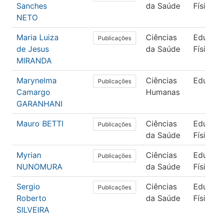
Sanches
da Saúde
Física
NETO
Maria Luiza
Ciências
Educa
Publicações
de Jesus
da Saúde
Física
MIRANDA
Marynelma
Ciências
Educa
Publicações
Camargo
Humanas
GARANHANI
Mauro BETTI
Ciências
Educa
Publicações
da Saúde
Física
Myrian
Ciências
Educa
Publicações
NUNOMURA
da Saúde
Física
Sergio
Ciências
Educa
Publicações
Roberto
da Saúde
Física
SILVEIRA