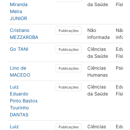
Miranda
da Saúde
Física
Meira
JUNIOR
Cristiano
Não
Não
Publicações
MEZZAROBA
informada
infor
Go TANI
Ciências
Educa
Publicações
da Saúde
Física
Lino de
Ciências
Psicol
Publicações
MACEDO
Humanas
Luiz
Ciências
Educa
Publicações
Eduardo
da Saúde
Física
Pinto Bastos
Tourinho
DANTAS
Luiz
Ciências
Educa
Publicações