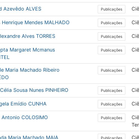
d Azevêdo ALVES
Ciê
Publicações
s Henrique Mendes MALHADO
Ciê
Publicações
Alexandre Alves TORRES
Ciê
Publicações
pta Margaret Mcmanus
Ciê
Publicações
NTEL
le Maria Machado Ribeiro
Ciê
Publicações
ÊDO
 Célia Sousa Nunes PINHEIRO
Ciê
Publicações
ngela Emídio CUNHA
Ciê
Publicações
o Antonio COLOSIMO
Ciê
Publicações
Ter
nda Maria Machado MAIA
Ciê
Publicações