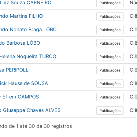
 Luiz Souza CARNEIRO
Nã
Publicações
ndo Martins FILHO
Ciê
Publicações
ndo Nonato Braga LÔBO
Ciê
Publicações
ldo Barbosa LÔBO
Ciê
Publicações
a Helena Nogueira TURCO
Ciê
Publicações
sa PERIPOLLI
Ciê
Publicações
ick Hauss de SOUSA
Ciê
Publicações
y Efrem CAMPOS
Ciê
Publicações
o Giuseppe Chaves ALVES
Ciê
Publicações
do de 1 até 30 de 30 registros