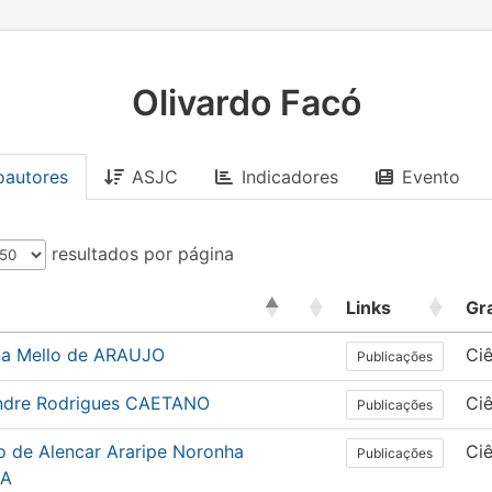
Olivardo Facó
oautores
ASJC
Indicadores
Evento
resultados por página
Links
Gr
na Mello de ARAUJO
Ciê
Publicações
ndre Rodrigues CAETANO
Ciê
Publicações
o de Alencar Araripe Noronha
Ciê
Publicações
A