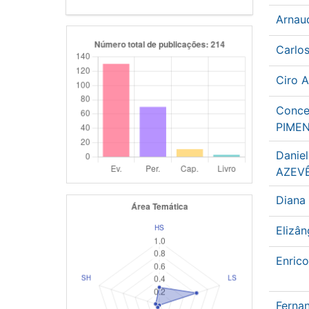
Arnau
Carlo
Ciro 
Conce
PIME
Daniel
AZEV
Diana
Elizâ
Enric
Ferna