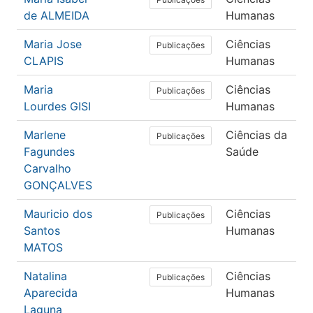
de ALMEIDA
Humanas
Maria Jose
Ciências
E
Publicações
CLAPIS
Humanas
Maria
Ciências
E
Publicações
Lourdes GISI
Humanas
Marlene
Ciências da
E
Publicações
Fagundes
Saúde
Carvalho
GONÇALVES
Mauricio dos
Ciências
E
Publicações
Santos
Humanas
MATOS
Natalina
Ciências
E
Publicações
Aparecida
Humanas
Laguna