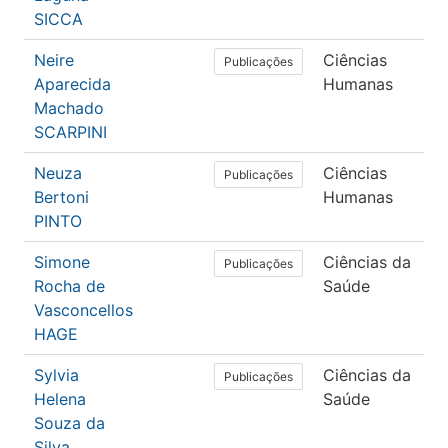
SICCA
Neire
Ciências
E
Publicações
Aparecida
Humanas
Machado
SCARPINI
Neuza
Ciências
E
Publicações
Bertoni
Humanas
PINTO
Simone
Ciências da
F
Publicações
Rocha de
Saúde
Vasconcellos
HAGE
Sylvia
Ciências da
M
Publicações
Helena
Saúde
Souza da
Silva