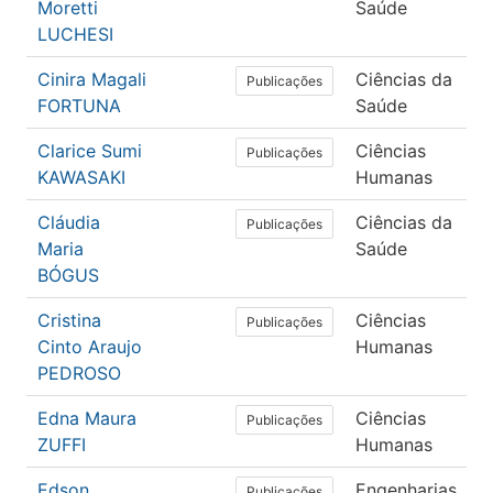
Moretti
Saúde
LUCHESI
Cinira Magali
Ciências da
E
Publicações
FORTUNA
Saúde
Clarice Sumi
Ciências
E
Publicações
KAWASAKI
Humanas
Cláudia
Ciências da
S
Publicações
Maria
Saúde
BÓGUS
Cristina
Ciências
E
Publicações
Cinto Araujo
Humanas
PEDROSO
Edna Maura
Ciências
E
Publicações
ZUFFI
Humanas
Edson
Engenharias
E
Publicações