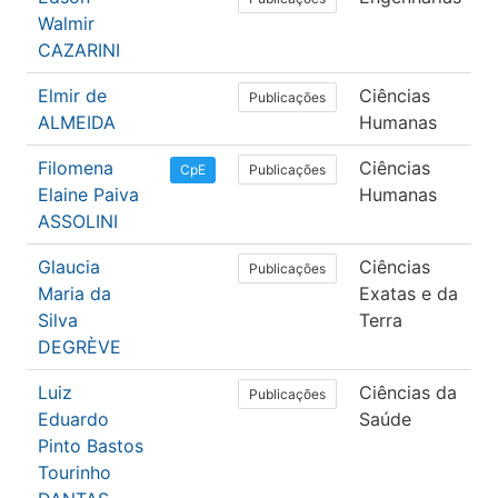
Walmir
P
CAZARINI
Elmir de
Ciências
E
Publicações
ALMEIDA
Humanas
Filomena
Ciências
E
Publicações
CpE
Elaine Paiva
Humanas
ASSOLINI
Glaucia
Ciências
Q
Publicações
Maria da
Exatas e da
Silva
Terra
DEGRÈVE
Luiz
Ciências da
E
Publicações
Eduardo
Saúde
F
Pinto Bastos
Tourinho