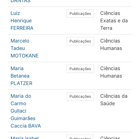
DANTAS
Luiz
Ciências
Q
Publicações
Henrique
Exatas e da
FERREIRA
Terra
Marcelo
Ciências
E
Publicações
Tadeu
Humanas
MOTOKANE
Maria
Ciências
E
Publicações
Betanea
Humanas
PLATZER
Maria do
Ciências da
S
Publicações
Carmo
Saúde
Gullaci
Guimarães
Caccia BAVA
Maria Isabel
Ciências
E
Publicações