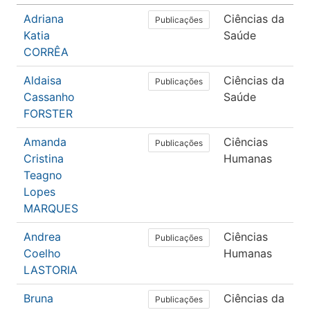
Adriana
Ciências da
E
Publicações
Katia
Saúde
CORRÊA
Aldaisa
Ciências da
S
Publicações
Cassanho
Saúde
FORSTER
Amanda
Ciências
E
Publicações
Cristina
Humanas
Teagno
Lopes
MARQUES
Andrea
Ciências
E
Publicações
Coelho
Humanas
LASTORIA
Bruna
Ciências da
E
Publicações