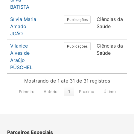
BATISTA
Sílvia Maria
Ciências da
F
Publicações
Amado
Saúde
T
JOÃO
O
Vilanice
Ciências da
E
Publicações
Alves de
Saúde
Araújo
PÜSCHEL
Mostrando de 1 até 31 de 31 registros
Primeiro
Anterior
1
Próximo
Último
Parceiros Especiais