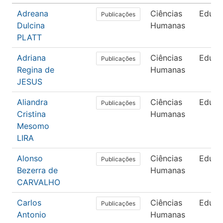
Adreana
Ciências
Educa
Publicações
Dulcina
Humanas
PLATT
Adriana
Ciências
Educa
Publicações
Regina de
Humanas
JESUS
Aliandra
Ciências
Educa
Publicações
Cristina
Humanas
Mesomo
LIRA
Alonso
Ciências
Educa
Publicações
Bezerra de
Humanas
CARVALHO
Carlos
Ciências
Educa
Publicações
Antonio
Humanas