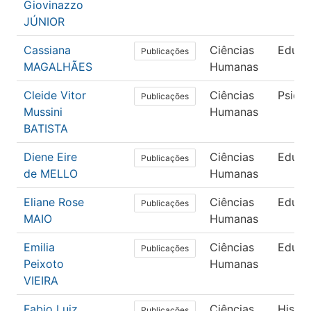
Giovinazzo
JÚNIOR
Cassiana
Ciências
Educa
Publicações
MAGALHÃES
Humanas
Cleide Vitor
Ciências
Psicol
Publicações
Mussini
Humanas
BATISTA
Diene Eire
Ciências
Educa
Publicações
de MELLO
Humanas
Eliane Rose
Ciências
Educa
Publicações
MAIO
Humanas
Emilia
Ciências
Educa
Publicações
Peixoto
Humanas
VIEIRA
Fabio Luiz
Ciências
Histór
Publicações