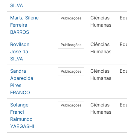
SILVA
Marta Silene
Ciências
Educa
Publicações
Ferreira
Humanas
BARROS
Rovilson
Ciências
Educa
Publicações
José da
Humanas
SILVA
Sandra
Ciências
Educa
Publicações
Aparecida
Humanas
Pires
FRANCO
Solange
Ciências
Educa
Publicações
Franci
Humanas
Raimundo
YAEGASHI