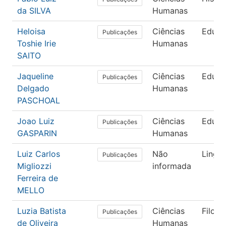
da SILVA
Humanas
Heloisa
Ciências
Educa
Publicações
Toshie Irie
Humanas
SAITO
Jaqueline
Ciências
Educa
Publicações
Delgado
Humanas
PASCHOAL
Joao Luiz
Ciências
Educa
Publicações
GASPARIN
Humanas
Luiz Carlos
Não
Lingüí
Publicações
Migliozzi
informada
Ferreira de
MELLO
Luzia Batista
Ciências
Filoso
Publicações
de Oliveira
Humanas