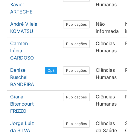
Xavier
Humanas
ARTECHE
André Vilela
Não
Nã
Publicações
KOMATSU
informada
inf
Carmen
Ciências
Psi
Publicações
Lúcia
Humanas
CARDOSO
Denise
Ciências
Psi
Publicações
CpE
Ruschel
Humanas
BANDEIRA
Giana
Ciências
Psi
Publicações
Bitencourt
Humanas
FRIZZO
Jorge Luiz
Ciências
Saú
Publicações
da SILVA
da Saúde
Col