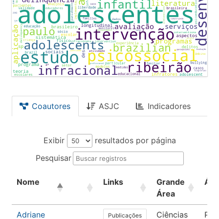
Coautores
ASJC
Indicadores
Exibir
resultados por página
Pesquisar
Nome
Links
Grande
Áre
Área
Adriane
Ciências
Psi
Publicações