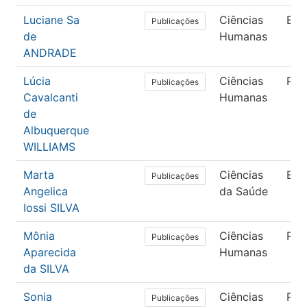
Luciane Sa
Ciências
Edu
Publicações
de
Humanas
ANDRADE
Lúcia
Ciências
Psi
Publicações
Cavalcanti
Humanas
de
Albuquerque
WILLIAMS
Marta
Ciências
Enf
Publicações
Angelica
da Saúde
Iossi SILVA
Mônia
Ciências
Psi
Publicações
Aparecida
Humanas
da SILVA
Sonia
Ciências
Psi
Publicações