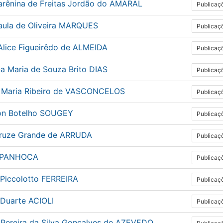
arênina de Freitas Jordão do AMARAL
Publicaç
aula de Oliveira MARQUES
Publicaç
Alice Figueirêdo de ALMEIDA
Publicaç
na Maria de Souza Brito DIAS
Publicaç
e Maria Ribeiro de VASCONCELOS
Publicaç
on Botelho SOUGEY
Publicaç
Kruze Grande de ARRUDA
Publicaç
e PANHOCA
Publicaç
 Piccolotto FERREIRA
Publicaç
Duarte ACIOLI
Publicaç
 Pereira da Silva Gonçalves de AZEVEDO