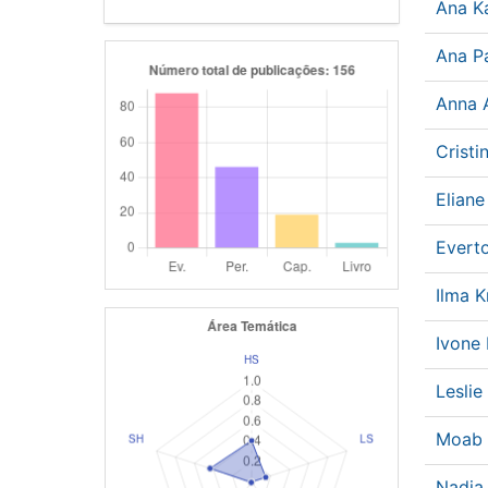
Ana K
Ana P
Anna 
Cristi
Elian
Evert
Ilma 
Ivon
Leslie
Moab 
Nadia