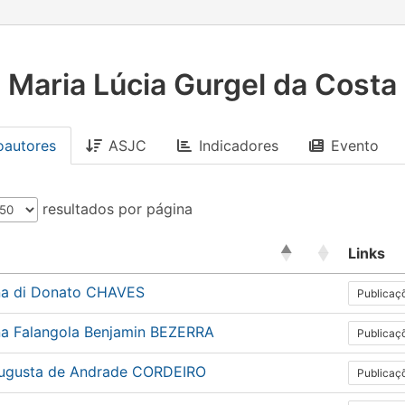
Maria Lúcia Gurgel da Costa
oautores
ASJC
Indicadores
Evento
resultados por página
Links
na di Donato CHAVES
Publicaç
na Falangola Benjamin BEZERRA
Publicaç
ugusta de Andrade CORDEIRO
Publicaç