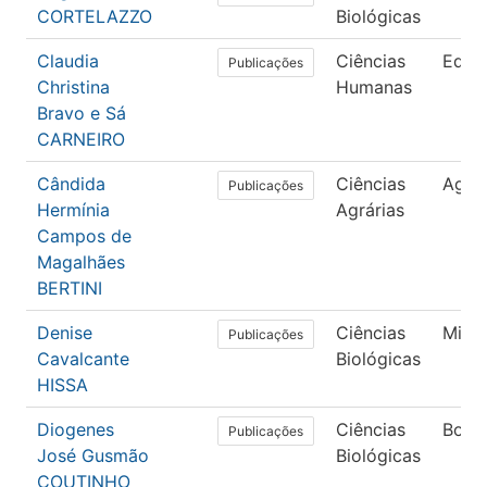
CORTELAZZO
Biológicas
Claudia
Ciências
Educ
Publicações
Christina
Humanas
Bravo e Sá
CARNEIRO
Cândida
Ciências
Agro
Publicações
Hermínia
Agrárias
Campos de
Magalhães
BERTINI
Denise
Ciências
Micro
Publicações
Cavalcante
Biológicas
HISSA
Diogenes
Ciências
Botâ
Publicações
José Gusmão
Biológicas
COUTINHO