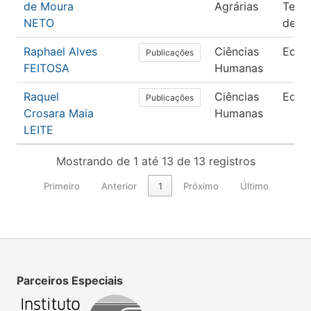
de Moura
Agrárias
Tecn
NETO
de A
Raphael Alves
Ciências
Educ
Publicações
FEITOSA
Humanas
Raquel
Ciências
Educ
Publicações
Crosara Maia
Humanas
LEITE
Mostrando de 1 até 13 de 13 registros
Primeiro
Anterior
1
Próximo
Último
Parceiros Especiais