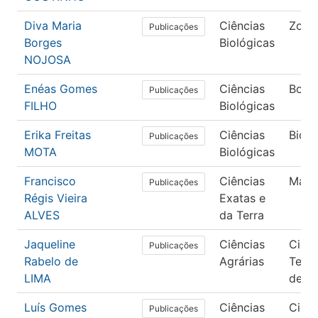
Diva Maria
Ciências
Zool
Publicações
Borges
Biológicas
NOJOSA
Enéas Gomes
Ciências
Botâ
Publicações
FILHO
Biológicas
Erika Freitas
Ciências
Bioq
Publicações
MOTA
Biológicas
Francisco
Ciências
Mate
Publicações
Régis Vieira
Exatas e
ALVES
da Terra
Jaqueline
Ciências
Ciênc
Publicações
Rabelo de
Agrárias
Tecn
LIMA
de A
Luís Gomes
Ciências
Ciênc
Publicações