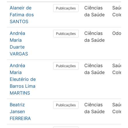
Alaneir de
Ciências
Saúde
Publicações
Fatima dos
da Saúde
Coleti
SANTOS
Andréa
Ciências
Odonto
Publicações
Maria
da Saúde
Duarte
VARGAS
Andréa
Ciências
Saúde
Publicações
Maria
da Saúde
Coleti
Eleutério de
Barros Lima
MARTINS
Beatriz
Ciências
Saúde
Publicações
Jansen
da Saúde
Coleti
FERREIRA