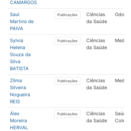
CAMARGOS
Saul
Ciências
Odonto
Publicações
Martins de
da Saúde
PAIVA
Sylvia
Ciências
Medici
Publicações
Helena
da Saúde
Souza da
Silva
BATISTA
Zilma
Ciências
Medici
Publicações
Silveira
da Saúde
Nogueira
REIS
Álex
Ciências
Saúde
Publicações
Moreira
da Saúde
Coleti
HERVAL