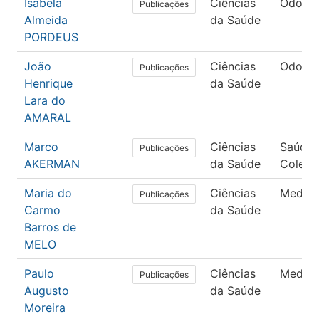
Isabela
Ciências
Odonto
Publicações
Almeida
da Saúde
PORDEUS
João
Ciências
Odonto
Publicações
Henrique
da Saúde
Lara do
AMARAL
Marco
Ciências
Saúde
Publicações
AKERMAN
da Saúde
Coleti
Maria do
Ciências
Medici
Publicações
Carmo
da Saúde
Barros de
MELO
Paulo
Ciências
Medici
Publicações
Augusto
da Saúde
Moreira