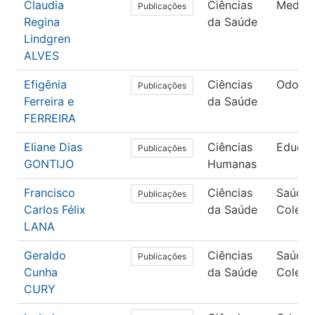
Claudia
Ciências
Medici
Publicações
Regina
da Saúde
Lindgren
ALVES
Efigênia
Ciências
Odonto
Publicações
Ferreira e
da Saúde
FERREIRA
Eliane Dias
Ciências
Educa
Publicações
GONTIJO
Humanas
Francisco
Ciências
Saúde
Publicações
Carlos Félix
da Saúde
Coleti
LANA
Geraldo
Ciências
Saúde
Publicações
Cunha
da Saúde
Coleti
CURY