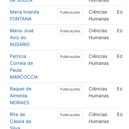
de SOUZA
Humanas
Maria Iolanda
Ciências
Educ
Publicações
FONTANA
Humanas
Maria José
Ciências
Educ
Publicações
Aviz do
Humanas
ROSÁRIO
Patricia
Ciências
Educ
Publicações
Correia de
Humanas
Paula
MARCOCCIA
Raquel de
Ciências
Educ
Publicações
Almeida
Humanas
MORAES
Rita de
Ciências
Educ
Publicações
Cássia da
Humanas
Silva