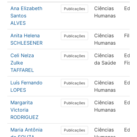
Ana Elizabeth
Ciências
Educ
Publicações
Santos
Humanas
ALVES
Anita Helena
Ciências
Filos
Publicações
SCHLESENER
Humanas
Celi Nelza
Ciências
Educ
Publicações
Zulke
da Saúde
Físic
TAFFAREL
Luís Fernando
Ciências
Educ
Publicações
LOPES
Humanas
Margarita
Ciências
Educ
Publicações
Victoria
Humanas
RODRIGUEZ
Maria Antônia
Ciências
Educ
Publicações