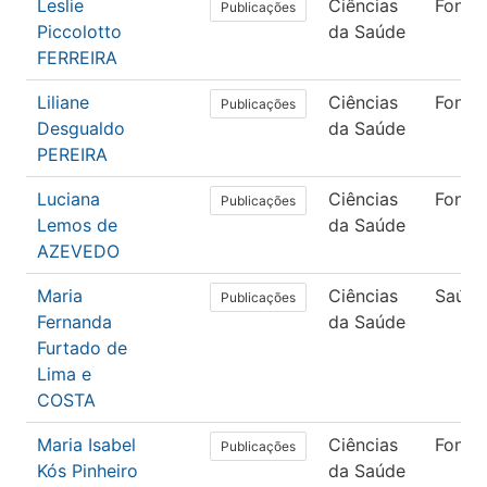
Leslie
Ciências
Fonoa
Publicações
Piccolotto
da Saúde
FERREIRA
Liliane
Ciências
Fonoa
Publicações
Desgualdo
da Saúde
PEREIRA
Luciana
Ciências
Fonoa
Publicações
Lemos de
da Saúde
AZEVEDO
Maria
Ciências
Saúde
Publicações
Fernanda
da Saúde
Furtado de
Lima e
COSTA
Maria Isabel
Ciências
Fonoa
Publicações
Kós Pinheiro
da Saúde