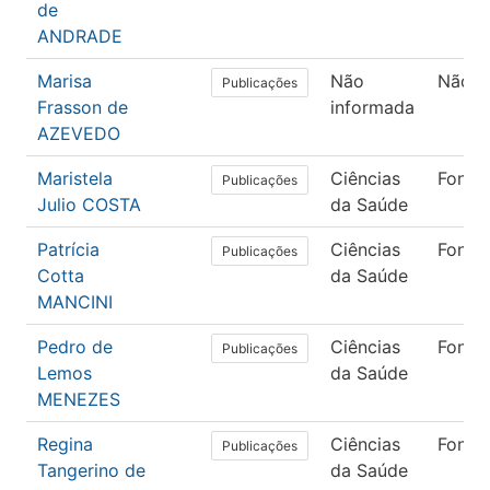
de
ANDRADE
Marisa
Não
Não i
Publicações
Frasson de
informada
AZEVEDO
Maristela
Ciências
Fonoa
Publicações
Julio COSTA
da Saúde
Patrícia
Ciências
Fonoa
Publicações
Cotta
da Saúde
MANCINI
Pedro de
Ciências
Fonoa
Publicações
Lemos
da Saúde
MENEZES
Regina
Ciências
Fonoa
Publicações
Tangerino de
da Saúde