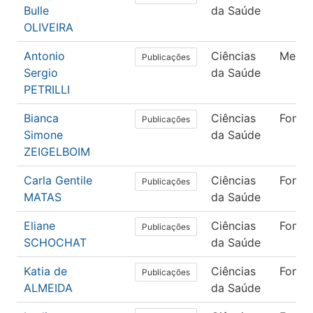
Bulle
da Saúde
OLIVEIRA
Antonio
Ciências
Medic
Publicações
Sergio
da Saúde
PETRILLI
Bianca
Ciências
Fonoa
Publicações
Simone
da Saúde
ZEIGELBOIM
Carla Gentile
Ciências
Fonoa
Publicações
MATAS
da Saúde
Eliane
Ciências
Fonoa
Publicações
SCHOCHAT
da Saúde
Katia de
Ciências
Fonoa
Publicações
ALMEIDA
da Saúde