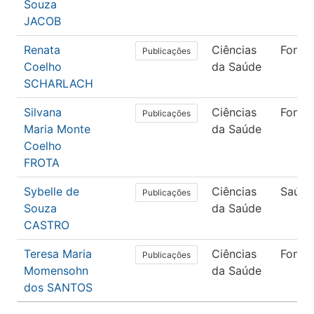
Souza
JACOB
Renata
Ciências
Fonoa
Publicações
Coelho
da Saúde
SCHARLACH
Silvana
Ciências
Fonoa
Publicações
Maria Monte
da Saúde
Coelho
FROTA
Sybelle de
Ciências
Saúde
Publicações
Souza
da Saúde
CASTRO
Teresa Maria
Ciências
Fonoa
Publicações
Momensohn
da Saúde
dos SANTOS