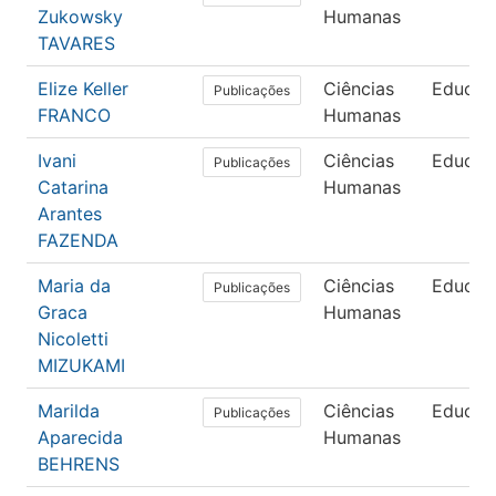
Zukowsky
Humanas
TAVARES
Elize Keller
Ciências
Educaç
Publicações
FRANCO
Humanas
Ivani
Ciências
Educaç
Publicações
Catarina
Humanas
Arantes
FAZENDA
Maria da
Ciências
Educaç
Publicações
Graca
Humanas
Nicoletti
MIZUKAMI
Marilda
Ciências
Educaç
Publicações
Aparecida
Humanas
BEHRENS