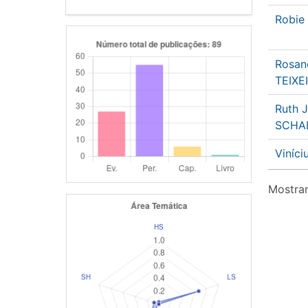
Robie
Rosane
TEIXE
Ruth 
SCHA
Viníc
Mostran