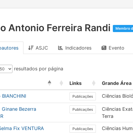
o Antonio Ferreira Randi
Membro d
oautores
ASJC
Indicadores
Evento
resultados por página
Links
Grande Área
o BIANCHINI
Ciências Biol
Publicações
i Ginane Bezerra
Ciências Exat
Publicações
OR
Terra
Selma Fix VENTURA
Ciências Hum
Publicações