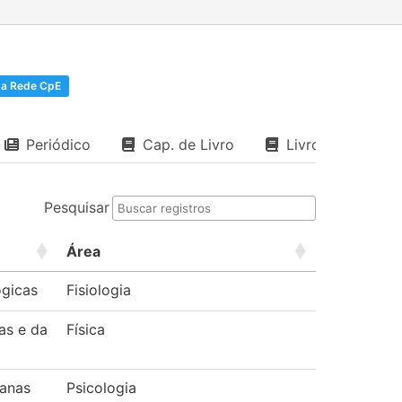
a Rede CpE
Periódico
Cap. de Livro
Livro
Pesquisar
Área
ógicas
Fisiologia
as e da
Física
anas
Psicologia