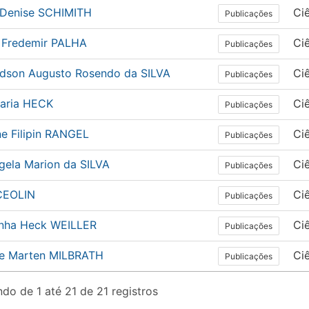
 Denise SCHIMITH
Ci
Publicações
 Fredemir PALHA
Ci
Publicações
rdson Augusto Rosendo da SILVA
Ci
Publicações
Maria HECK
Ci
Publicações
ne Filipin RANGEL
Ci
Publicações
gela Marion da SILVA
Ci
Publicações
 CEOLIN
Ci
Publicações
inha Heck WEILLER
Ci
Publicações
ne Marten MILBRATH
Ci
Publicações
do de 1 até 21 de 21 registros