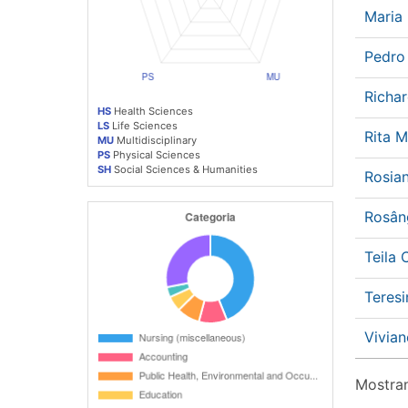
Maria
Pedro
Richa
HS
Health Sciences
LS
Life Sciences
Rita 
MU
Multidisciplinary
PS
Physical Sciences
SH
Social Sciences & Humanities
Rosia
Rosân
Teila
Teres
Vivia
Mostran