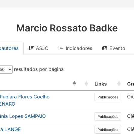
Marcio Rossato Badke
oautores
ASJC
Indicadores
Evento
resultados por página
Links
Gr
Pupiara Flores Coelho
Ci
Publicações
ENARO
ânia Lopes SAMPAIO
Ci
Publicações
ra LANGE
Ci
Publicações