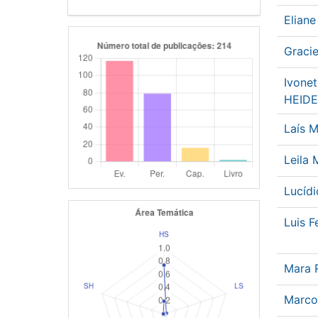
Elian
Graci
Ivonet
HEID
Laís 
Leila
Lucíd
Luis F
Mara 
Marco