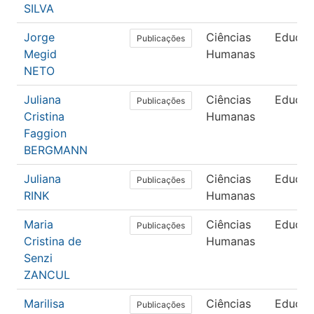
SILVA
Jorge
Ciências
Educa
Publicações
Megid
Humanas
NETO
Juliana
Ciências
Educa
Publicações
Cristina
Humanas
Faggion
BERGMANN
Juliana
Ciências
Educa
Publicações
RINK
Humanas
Maria
Ciências
Educa
Publicações
Cristina de
Humanas
Senzi
ZANCUL
Marilisa
Ciências
Educa
Publicações