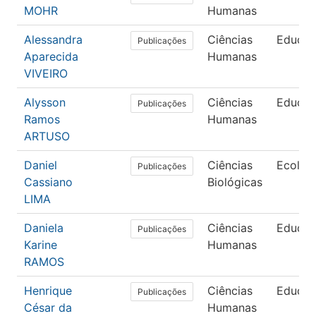
MOHR
Humanas
Alessandra
Ciências
Educa
Publicações
Aparecida
Humanas
VIVEIRO
Alysson
Ciências
Educa
Publicações
Ramos
Humanas
ARTUSO
Daniel
Ciências
Ecolog
Publicações
Cassiano
Biológicas
LIMA
Daniela
Ciências
Educa
Publicações
Karine
Humanas
RAMOS
Henrique
Ciências
Educa
Publicações
César da
Humanas