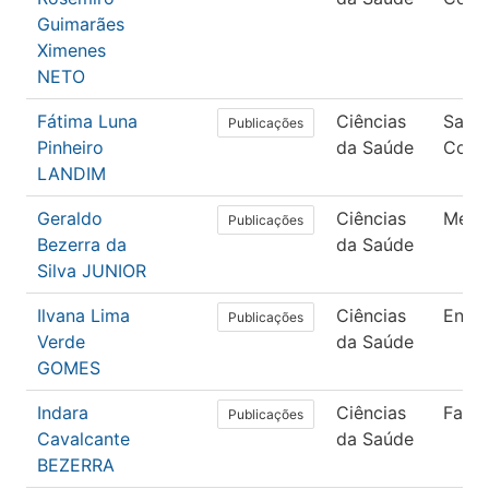
Guimarães
Ximenes
NETO
Fátima Luna
Ciências
Saúd
Publicações
Pinheiro
da Saúde
Colet
LANDIM
Geraldo
Ciências
Medi
Publicações
Bezerra da
da Saúde
Silva JUNIOR
Ilvana Lima
Ciências
Enfe
Publicações
Verde
da Saúde
GOMES
Indara
Ciências
Farm
Publicações
Cavalcante
da Saúde
BEZERRA