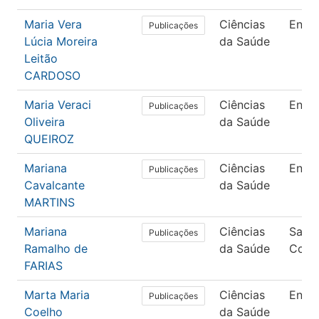
Maria Vera
Ciências
Enfe
Publicações
Lúcia Moreira
da Saúde
Leitão
CARDOSO
Maria Veraci
Ciências
Enfe
Publicações
Oliveira
da Saúde
QUEIROZ
Mariana
Ciências
Enfe
Publicações
Cavalcante
da Saúde
MARTINS
Mariana
Ciências
Saúd
Publicações
Ramalho de
da Saúde
Colet
FARIAS
Marta Maria
Ciências
Enfe
Publicações
Coelho
da Saúde