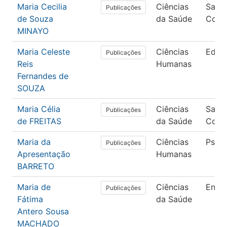
Maria Cecilia
Ciências
Saúd
Publicações
de Souza
da Saúde
Colet
MINAYO
Maria Celeste
Ciências
Educ
Publicações
Reis
Humanas
Fernandes de
SOUZA
Maria Célia
Ciências
Saúd
Publicações
de FREITAS
da Saúde
Colet
Maria da
Ciências
Psico
Publicações
Apresentação
Humanas
BARRETO
Maria de
Ciências
Enfe
Publicações
Fátima
da Saúde
Antero Sousa
MACHADO