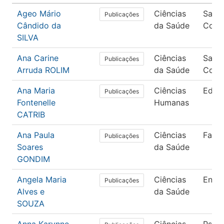
Ageo Mário
Ciências
Saúd
Publicações
Cândido da
da Saúde
Colet
SILVA
Ana Carine
Ciências
Saúd
Publicações
Arruda ROLIM
da Saúde
Colet
Ana Maria
Ciências
Educ
Publicações
Fontenelle
Humanas
CATRIB
Ana Paula
Ciências
Farm
Publicações
Soares
da Saúde
GONDIM
Angela Maria
Ciências
Enfe
Publicações
Alves e
da Saúde
SOUZA