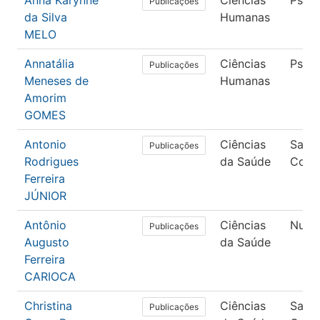
Anna Karynne
Ciências
Psico
Publicações
da Silva
Humanas
MELO
Annatália
Ciências
Psico
Publicações
Meneses de
Humanas
Amorim
GOMES
Antonio
Ciências
Saúd
Publicações
Rodrigues
da Saúde
Colet
Ferreira
JÚNIOR
Antônio
Ciências
Nutri
Publicações
Augusto
da Saúde
Ferreira
CARIOCA
Christina
Ciências
Saúd
Publicações