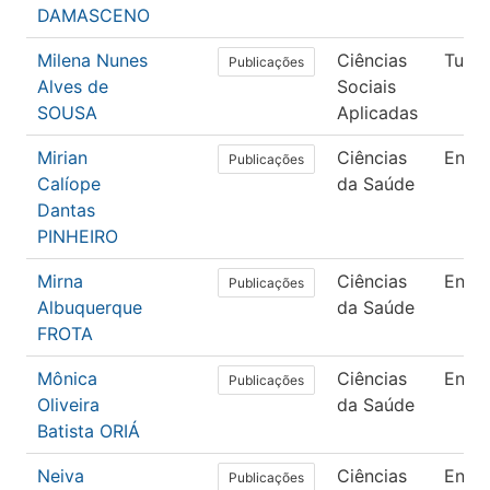
DAMASCENO
Milena Nunes
Ciências
Turi
Publicações
Alves de
Sociais
SOUSA
Aplicadas
Mirian
Ciências
Enfe
Publicações
Calíope
da Saúde
Dantas
PINHEIRO
Mirna
Ciências
Enfe
Publicações
Albuquerque
da Saúde
FROTA
Mônica
Ciências
Enfe
Publicações
Oliveira
da Saúde
Batista ORIÁ
Neiva
Ciências
Enfe
Publicações