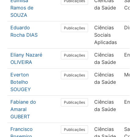
Edinilsa
Ciências
Saúd
Publicações
Ramos de
da Saúde
Colet
SOUZA
Eduardo
Ciências
Direi
Publicações
Rocha DIAS
Sociais
Aplicadas
Eliany Nazaré
Ciências
Enfe
Publicações
OLIVEIRA
da Saúde
Everton
Ciências
Medi
Publicações
Botelho
da Saúde
SOUGEY
Fabiane do
Ciências
Enfe
Publicações
Amaral
da Saúde
GUBERT
Francisco
Ciências
Saúd
Publicações
Rosemiro
da Saúde
Colet