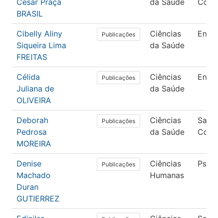
Cesar Praça
da Saúde
Colet
BRASIL
Cibelly Aliny
Ciências
Enfe
Publicações
Siqueira Lima
da Saúde
FREITAS
Célida
Ciências
Enfe
Publicações
Juliana de
da Saúde
OLIVEIRA
Deborah
Ciências
Saúd
Publicações
Pedrosa
da Saúde
Colet
MOREIRA
Denise
Ciências
Psico
Publicações
Machado
Humanas
Duran
GUTIERREZ