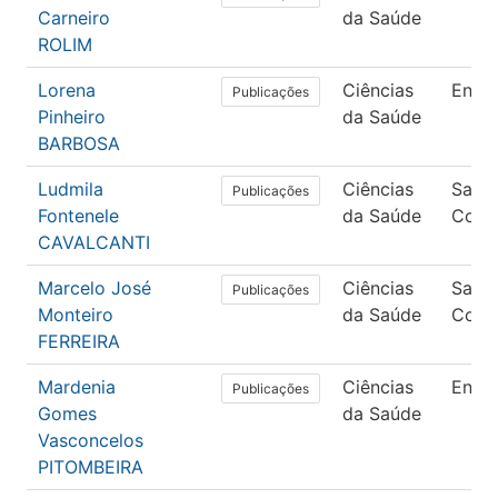
Carneiro
da Saúde
ROLIM
Lorena
Ciências
Enfe
Publicações
Pinheiro
da Saúde
BARBOSA
Ludmila
Ciências
Saúd
Publicações
Fontenele
da Saúde
Colet
CAVALCANTI
Marcelo José
Ciências
Saúd
Publicações
Monteiro
da Saúde
Colet
FERREIRA
Mardenia
Ciências
Enfe
Publicações
Gomes
da Saúde
Vasconcelos
PITOMBEIRA