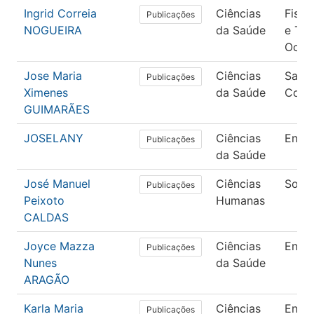
Ingrid Correia
Ciências
Fisio
Publicações
NOGUEIRA
da Saúde
e Ter
Ocup
Jose Maria
Ciências
Saúd
Publicações
Ximenes
da Saúde
Colet
GUIMARÃES
JOSELANY
Ciências
Enfe
Publicações
da Saúde
José Manuel
Ciências
Socio
Publicações
Peixoto
Humanas
CALDAS
Joyce Mazza
Ciências
Enfe
Publicações
Nunes
da Saúde
ARAGÃO
Karla Maria
Ciências
Enfe
Publicações