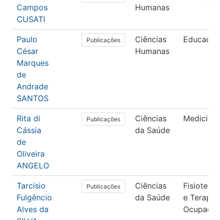
Campos
Humanas
CUSATI
Paulo
Ciências
Educação
Publicações
César
Humanas
Marques
de
Andrade
SANTOS
Rita di
Ciências
Medicina
Publicações
Cássia
da Saúde
de
Oliveira
ANGELO
Tarcísio
Ciências
Fisioterap
Publicações
Fulgêncio
da Saúde
e Terapia
Alves da
Ocupacio