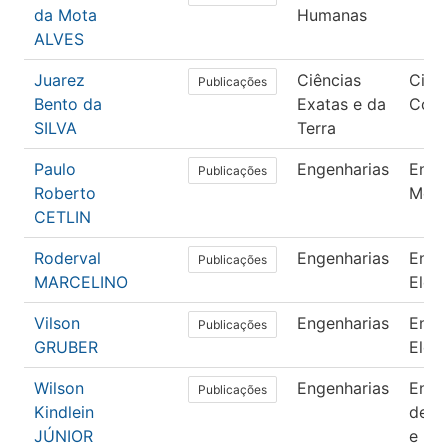
da Mota
Humanas
ALVES
Juarez
Ciências
Ciên
Publicações
Bento da
Exatas e da
Com
SILVA
Terra
Paulo
Engenharias
Enge
Publicações
Roberto
Mecâ
CETLIN
Roderval
Engenharias
Enge
Publicações
MARCELINO
Elétr
Vilson
Engenharias
Enge
Publicações
GRUBER
Elétr
Wilson
Engenharias
Enge
Publicações
Kindlein
de Ma
JÚNIOR
e