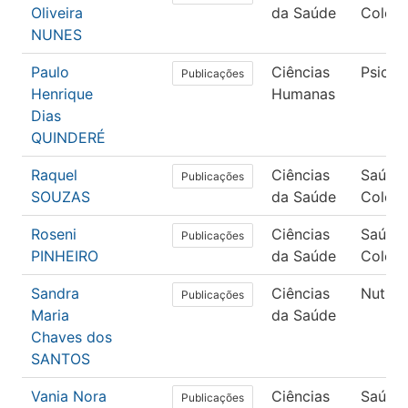
Oliveira
da Saúde
Coleti
NUNES
Paulo
Ciências
Psicol
Publicações
Henrique
Humanas
Dias
QUINDERÉ
Raquel
Ciências
Saúde
Publicações
SOUZAS
da Saúde
Coleti
Roseni
Ciências
Saúde
Publicações
PINHEIRO
da Saúde
Coleti
Sandra
Ciências
Nutriç
Publicações
Maria
da Saúde
Chaves dos
SANTOS
Vania Nora
Ciências
Saúde
Publicações