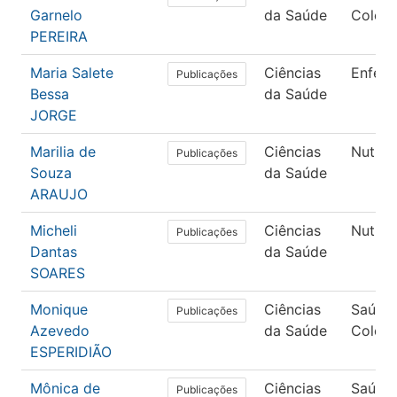
Garnelo
da Saúde
Coleti
PEREIRA
Maria Salete
Ciências
Enfer
Publicações
Bessa
da Saúde
JORGE
Marilia de
Ciências
Nutriç
Publicações
Souza
da Saúde
ARAUJO
Micheli
Ciências
Nutriç
Publicações
Dantas
da Saúde
SOARES
Monique
Ciências
Saúde
Publicações
Azevedo
da Saúde
Coleti
ESPERIDIÃO
Mônica de
Ciências
Saúde
Publicações