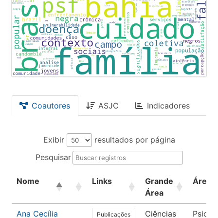
Coautores
ASJC
Indicadores
Exibir
resultados por página
Pesquisar
Nome
Links
Grande
Área
Área
Ana Cecília
Ciências
Psicol
Publicações