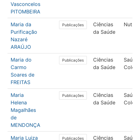
Vasconcelos
PITOMBEIRA
Maria da
Ciências
Nutriç
Publicações
Purificação
da Saúde
Nazaré
ARAÚJO
Maria do
Ciências
Saúde
Publicações
Carmo
da Saúde
Coleti
Soares de
FREITAS
Maria
Ciências
Saúde
Publicações
Helena
da Saúde
Coleti
Magalhães
de
MENDONÇA
Maria Luiza
Ciências
Saúde
Publicações