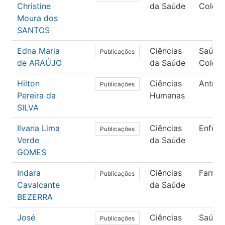
Christine
da Saúde
Coleti
Moura dos
SANTOS
Edna Maria
Ciências
Saúde
Publicações
de ARAÚJO
da Saúde
Coleti
Hilton
Ciências
Antrop
Publicações
Pereira da
Humanas
SILVA
Ilvana Lima
Ciências
Enfer
Publicações
Verde
da Saúde
GOMES
Indara
Ciências
Farmác
Publicações
Cavalcante
da Saúde
BEZERRA
José
Ciências
Saúde
Publicações