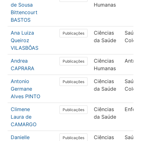
de Sousa
Humanas
Bittencourt
BASTOS
Ana Luiza
Ciências
Saúde
Publicações
Queiroz
da Saúde
Coleti
VILASBÔAS
Andrea
Ciências
Antrop
Publicações
CAPRARA
Humanas
Antonio
Ciências
Saúde
Publicações
Germane
da Saúde
Coleti
Alves PINTO
Climene
Ciências
Enfer
Publicações
Laura de
da Saúde
CAMARGO
Danielle
Ciências
Saúde
Publicações