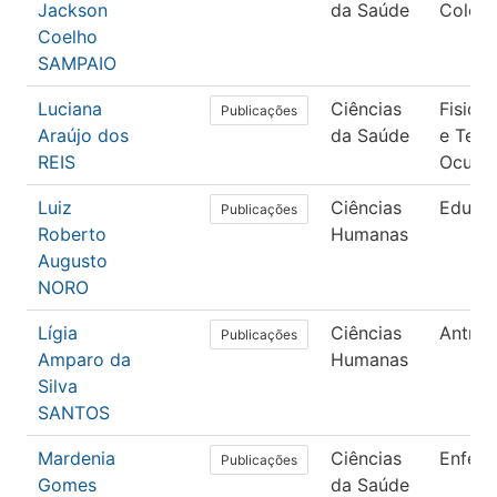
Jackson
da Saúde
Coleti
Coelho
SAMPAIO
Luciana
Ciências
Fisiote
Publicações
Araújo dos
da Saúde
e Tera
REIS
Ocupac
Luiz
Ciências
Educa
Publicações
Roberto
Humanas
Augusto
NORO
Lígia
Ciências
Antrop
Publicações
Amparo da
Humanas
Silva
SANTOS
Mardenia
Ciências
Enfer
Publicações
Gomes
da Saúde