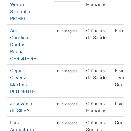
Werba
Humanas
Saldanha
PICHELLI
Ana
Ciências
Enfer
Publicações
Carolina
da Saúde
Dantas
Rocha
CERQUEIRA
Cejane
Ciências
Fisiote
Publicações
Oliveira
da Saúde
Terapia
Martins
Ocupac
PRUDENTE
Josevânia
Ciências
Psicolo
Publicações
da SILVA
Humanas
Luís
Ciências
Comun
Publicações
Augusto de
Sociais