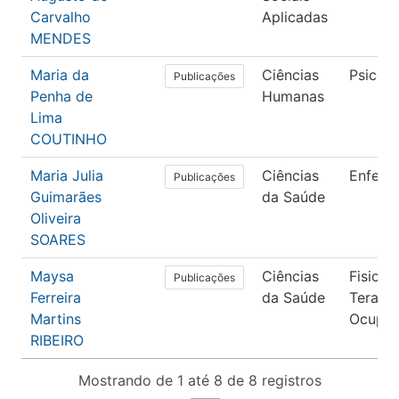
Carvalho
Aplicadas
MENDES
Maria da
Ciências
Psicolo
Publicações
Penha de
Humanas
Lima
COUTINHO
Maria Julia
Ciências
Enfer
Publicações
Guimarães
da Saúde
Oliveira
SOARES
Maysa
Ciências
Fisiote
Publicações
Ferreira
da Saúde
Terapia
Martins
Ocupac
RIBEIRO
Mostrando de 1 até 8 de 8 registros