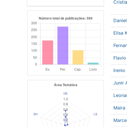
Crist
Danie
Elisa
Ferna
Flavi
Irenio
Junir
Leonar
Maira
Marce