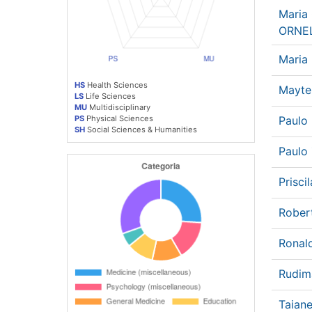
Maria 
ORNE
Maria
HS
Health Sciences
Mayte
LS
Life Sciences
MU
Multidisciplinary
PS
Physical Sciences
Paulo
SH
Social Sciences & Humanities
Paulo
Prisc
Rober
Ronal
Rudim
Taiane