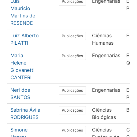
Luis
Engenharias
Enge
Publicações
Mauricio
Pro
Martins de
RESENDE
Luiz Alberto
Ciências
Edu
Publicações
PILATTI
Humanas
Maria
Engenharias
Enge
Publicações
Helene
Quím
Giovanetti
CANTERI
Neri dos
Engenharias
Enge
Publicações
SANTOS
Pro
Sabrina Ávila
Ciências
Biot
Publicações
RODRIGUES
Biológicas
Simone
Ciências
Ciên
Publicações