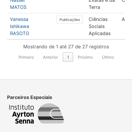
Nasser
Exatas e da
Com
MATOS
Terra
Vanessa
Ciências
Admi
Publicações
Ishikawa
Sociais
RASOTO
Aplicadas
Mostrando de 1 até 27 de 27 registros
Primeiro
Anterior
1
Próximo
Último
Parceiros Especiais