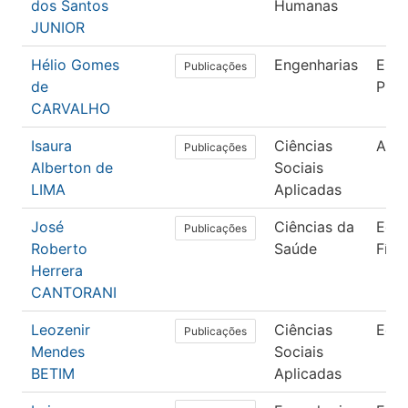
dos Santos
Humanas
JUNIOR
Hélio Gomes
Engenharias
Enge
Publicações
de
Pro
CARVALHO
Isaura
Ciências
Admi
Publicações
Alberton de
Sociais
LIMA
Aplicadas
José
Ciências da
Edu
Publicações
Roberto
Saúde
Físi
Herrera
CANTORANI
Leozenir
Ciências
Eco
Publicações
Mendes
Sociais
BETIM
Aplicadas