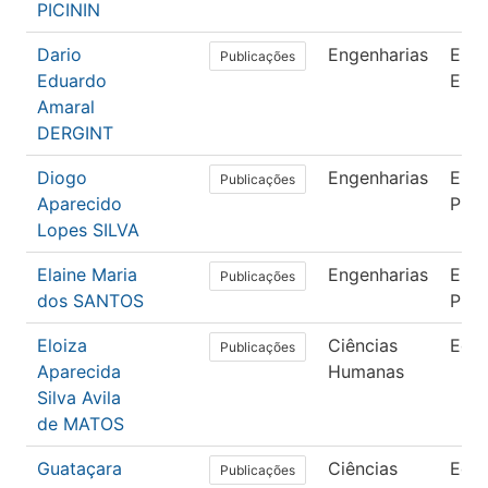
PICININ
Dario
Engenharias
Enge
Publicações
Eduardo
Elét
Amaral
DERGINT
Diogo
Engenharias
Enge
Publicações
Aparecido
Pro
Lopes SILVA
Elaine Maria
Engenharias
Enge
Publicações
dos SANTOS
Pro
Eloiza
Ciências
Edu
Publicações
Aparecida
Humanas
Silva Avila
de MATOS
Guataçara
Ciências
Edu
Publicações