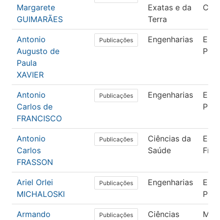
Margarete
Exatas e da
Com
GUIMARÃES
Terra
Antonio
Engenharias
Enge
Publicações
Augusto de
Pro
Paula
XAVIER
Antonio
Engenharias
Enge
Publicações
Carlos de
Pro
FRANCISCO
Antonio
Ciências da
Edu
Publicações
Carlos
Saúde
Físi
FRASSON
Ariel Orlei
Engenharias
Enge
Publicações
MICHALOSKI
Pro
Armando
Ciências
Mat
Publicações