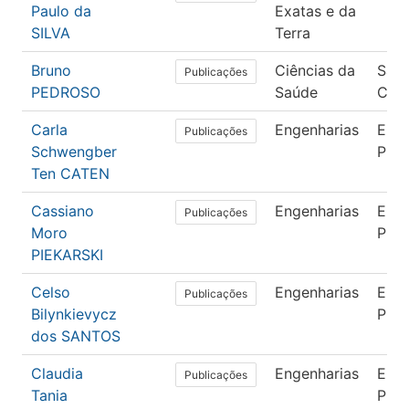
Paulo da
Exatas e da
SILVA
Terra
Bruno
Ciências da
Saú
Publicações
PEDROSO
Saúde
Cole
Carla
Engenharias
Enge
Publicações
Schwengber
Pro
Ten CATEN
Cassiano
Engenharias
Enge
Publicações
Moro
Pro
PIEKARSKI
Celso
Engenharias
Enge
Publicações
Bilynkievycz
Pro
dos SANTOS
Claudia
Engenharias
Enge
Publicações
Tania
Pro