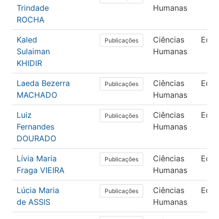
Trindade
Humanas
ROCHA
Kaled
Ciências
Edu
Publicações
Sulaiman
Humanas
KHIDIR
Laeda Bezerra
Ciências
Edu
Publicações
MACHADO
Humanas
Luiz
Ciências
Edu
Publicações
Fernandes
Humanas
DOURADO
Lívia Maria
Ciências
Edu
Publicações
Fraga VIEIRA
Humanas
Lúcia Maria
Ciências
Edu
Publicações
de ASSIS
Humanas