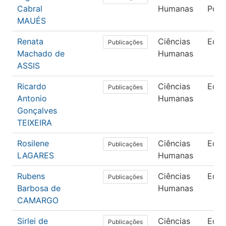
Cabral
Humanas
Polít
MAUÉS
Renata
Ciências
Edu
Publicações
Machado de
Humanas
ASSIS
Ricardo
Ciências
Edu
Publicações
Antonio
Humanas
Gonçalves
TEIXEIRA
Rosilene
Ciências
Edu
Publicações
LAGARES
Humanas
Rubens
Ciências
Edu
Publicações
Barbosa de
Humanas
CAMARGO
Sirlei de
Ciências
Edu
Publicações