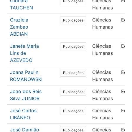
Gionara
Ciências
Edu
Publicações
TAUCHEN
Humanas
Graziela
Ciências
Edu
Publicações
Zambao
Humanas
ABDIAN
Janete Maria
Ciências
Edu
Publicações
Lins de
Humanas
AZEVEDO
Joana Paulin
Ciências
Edu
Publicações
ROMANOWSKI
Humanas
Joao dos Reis
Ciências
Edu
Publicações
Silva JUNIOR
Humanas
José Carlos
Ciências
Edu
Publicações
LIBÂNEO
Humanas
José Damião
Ciências
Edu
Publicações