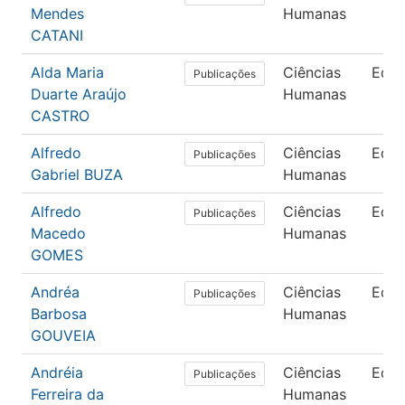
Mendes
Humanas
CATANI
Alda Maria
Ciências
Edu
Publicações
Duarte Araújo
Humanas
CASTRO
Alfredo
Ciências
Edu
Publicações
Gabriel BUZA
Humanas
Alfredo
Ciências
Edu
Publicações
Macedo
Humanas
GOMES
Andréa
Ciências
Edu
Publicações
Barbosa
Humanas
GOUVEIA
Andréia
Ciências
Edu
Publicações
Ferreira da
Humanas