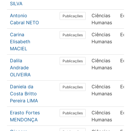
SILVA
Antonio
Ciências
Edu
Publicações
Cabral NETO
Humanas
Carina
Ciências
Edu
Publicações
Elisabeth
Humanas
MACIEL
Dalila
Ciências
Edu
Publicações
Andrade
Humanas
OLIVEIRA
Daniela da
Ciências
Edu
Publicações
Costa Britto
Humanas
Pereira LIMA
Erasto Fortes
Ciências
Edu
Publicações
MENDONÇA
Humanas