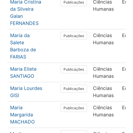
Maria Cristina
Ciências
Edu
Publicações
da Silveira
Humanas
Galan
FERNANDES
Maria da
Ciências
Edu
Publicações
Salete
Humanas
Barboza de
FARIAS
Maria Eliete
Ciências
Edu
Publicações
SANTIAGO
Humanas
Maria Lourdes
Ciências
Edu
Publicações
GISI
Humanas
Maria
Ciências
Edu
Publicações
Margarida
Humanas
MACHADO