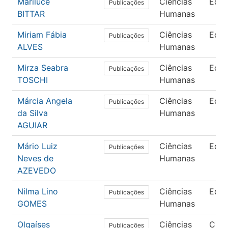
Mariluce
Ciências
Edu
Publicações
BITTAR
Humanas
Miriam Fábia
Ciências
Edu
Publicações
ALVES
Humanas
Mirza Seabra
Ciências
Edu
Publicações
TOSCHI
Humanas
Márcia Angela
Ciências
Edu
Publicações
da Silva
Humanas
AGUIAR
Mário Luiz
Ciências
Edu
Publicações
Neves de
Humanas
AZEVEDO
Nilma Lino
Ciências
Edu
Publicações
GOMES
Humanas
Olgaíses
Ciências
Ciên
Publicações