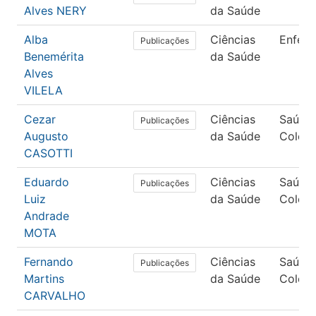
Alves NERY
da Saúde
Alba
Ciências
Enfer
Publicações
Benemérita
da Saúde
Alves
VILELA
Cezar
Ciências
Saúde
Publicações
Augusto
da Saúde
Coleti
CASOTTI
Eduardo
Ciências
Saúde
Publicações
Luiz
da Saúde
Coleti
Andrade
MOTA
Fernando
Ciências
Saúde
Publicações
Martins
da Saúde
Coleti
CARVALHO