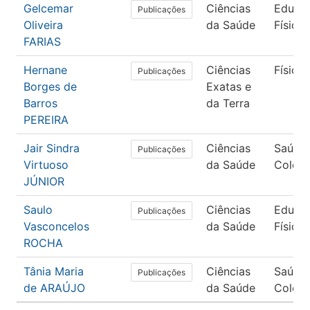
Gelcemar
Ciências
Educa
Publicações
Oliveira
da Saúde
Física
FARIAS
Hernane
Ciências
Física
Publicações
Borges de
Exatas e
Barros
da Terra
PEREIRA
Jair Sindra
Ciências
Saúde
Publicações
Virtuoso
da Saúde
Coleti
JÚNIOR
Saulo
Ciências
Educa
Publicações
Vasconcelos
da Saúde
Física
ROCHA
Tânia Maria
Ciências
Saúde
Publicações
de ARAÚJO
da Saúde
Coleti