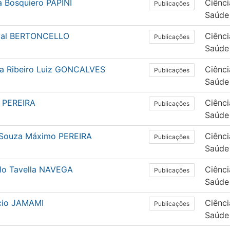
a Bosquiero PAPINI
Ciênci
Publicações
Saúde
val BERTONCELLO
Ciênci
Publicações
Saúde
a Ribeiro Luiz GONCALVES
Ciênci
Publicações
Saúde
a PEREIRA
Ciênci
Publicações
Saúde
 Souza Máximo PEREIRA
Ciênci
Publicações
Saúde
lo Tavella NAVEGA
Ciênci
Publicações
Saúde
cio JAMAMI
Ciênci
Publicações
Saúde