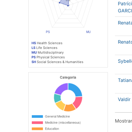
Patríc
GARC
Renat
Renat
HS
Health Sciences
LS
Life Sciences
MU
Multidisciplinary
PS
Physical Sciences
Sybel
SH
Social Sciences & Humanities
Tatian
Valdi
Mostran