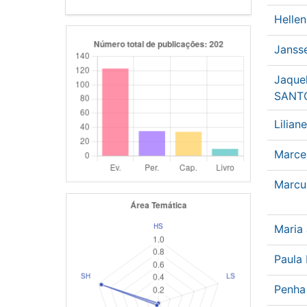
Hellen
Jansse
Jaquel
SANT
Lilia
Marce
Marcu
Maria
Paula
Penha