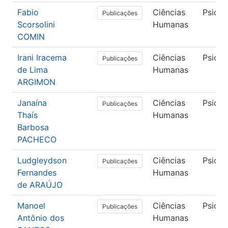
Fabio
Ciências
Psicol
Publicações
Scorsolini
Humanas
COMIN
Irani Iracema
Ciências
Psicol
Publicações
de Lima
Humanas
ARGIMON
Janaína
Ciências
Psicol
Publicações
Thaís
Humanas
Barbosa
PACHECO
Ludgleydson
Ciências
Psicol
Publicações
Fernandes
Humanas
de ARAÚJO
Manoel
Ciências
Psicol
Publicações
Antônio dos
Humanas