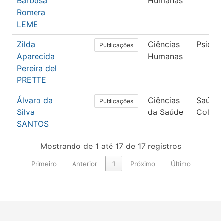
Barbosa
Humanas
Romera
LEME
Zilda
Ciências
Psicol
Publicações
Aparecida
Humanas
Pereira del
PRETTE
Álvaro da
Ciências
Saúde
Publicações
Silva
da Saúde
Coleti
SANTOS
Mostrando de 1 até 17 de 17 registros
Primeiro
Anterior
1
Próximo
Último