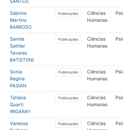
SANTOS
Sabrina
Ciências
Psicol
Publicações
Martins
Humanas
BARROSO
Samila
Ciências
Psicol
Publicações
Sathler
Humanas
Tavares
BATISTONI
Sonia
Ciências
Psicol
Publicações
Regina
Humanas
PASIAN
Tatiana
Ciências
Psicol
Publicações
Quarti
Humanas
IRIGARAY
Vanessa
Ciências
Psicol
Publicações