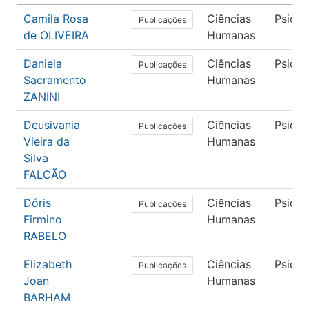
Camila Rosa
Ciências
Psicol
Publicações
de OLIVEIRA
Humanas
Daniela
Ciências
Psicol
Publicações
Sacramento
Humanas
ZANINI
Deusivania
Ciências
Psicol
Publicações
Vieira da
Humanas
Silva
FALCÃO
Dóris
Ciências
Psicol
Publicações
Firmino
Humanas
RABELO
Elizabeth
Ciências
Psicol
Publicações
Joan
Humanas
BARHAM