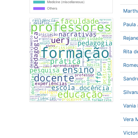
Marth
Paula
Rejan
Rita 
Rome
Sandr
Silva
Vania 
Vera 
Victo