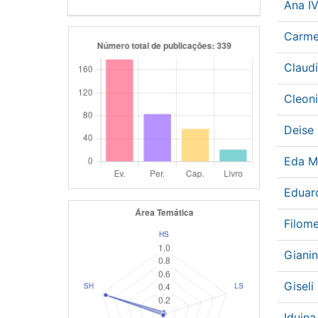
Ana I
Carme
Claud
Cleon
Deise
Eda M
Eduar
Filom
Giani
Giseli
Iduin