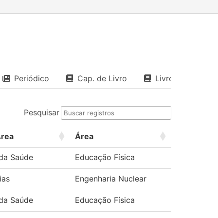
Periódico
Cap. de Livro
Livro
Pesquisar
Área
Área
 da Saúde
Educação Física
ias
Engenharia Nuclear
 da Saúde
Educação Física