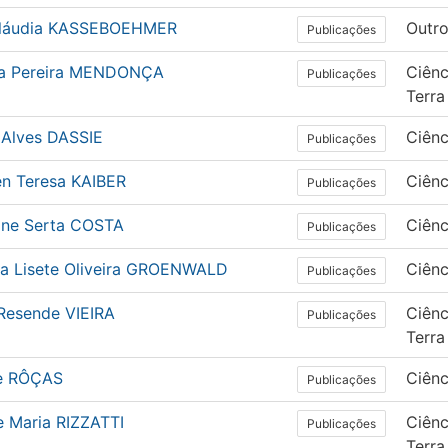
láudia KASSEBOEHMER
Outr
Publicações
a Pereira MENDONÇA
Ciênc
Publicações
Terra
 Alves DASSIE
Ciên
Publicações
n Teresa KAIBER
Ciên
Publicações
tine Serta COSTA
Ciên
Publicações
ia Lisete Oliveira GROENWALD
Ciên
Publicações
 Resende VIEIRA
Ciênc
Publicações
Terra
le RÔÇAS
Ciên
Publicações
e Maria RIZZATTI
Ciênc
Publicações
Terra