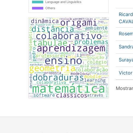
Ricar
CAVA
Rosem
Sandr
Suray
Victo
Mostran