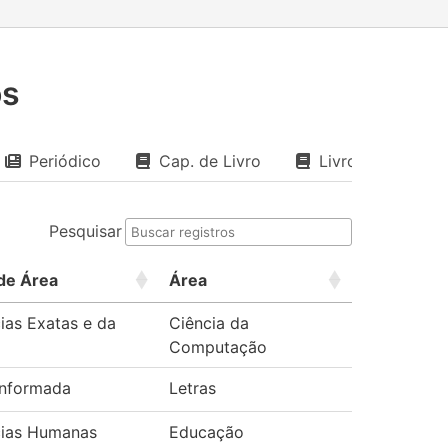
os
Periódico
Cap. de Livro
Livro
Pesquisar
de Área
Área
ias Exatas e da
Ciência da
Computação
informada
Letras
cias Humanas
Educação