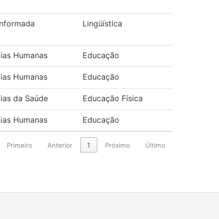
informada
Lingüística
cias Humanas
Educação
cias Humanas
Educação
ias da Saúde
Educação Física
cias Humanas
Educação
Primeiro
Anterior
1
Próximo
Último