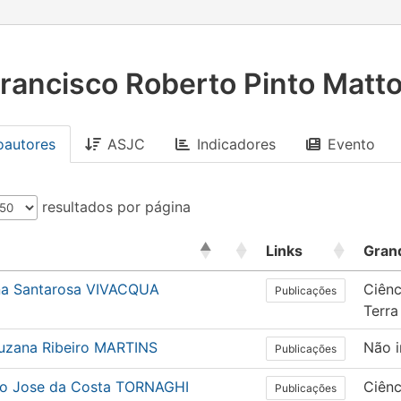
rancisco Roberto Pinto Matt
oautores
ASJC
Indicadores
Evento
resultados por página
Links
Gran
na Santarosa VIVACQUA
Ciênc
Publicações
Terra
Suzana Ribeiro MARTINS
Não 
Publicações
to Jose da Costa TORNAGHI
Ciên
Publicações