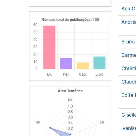
Ana C
André
Bruno
Carme
Chris
Claud
Edite
Gisel
Ivanis