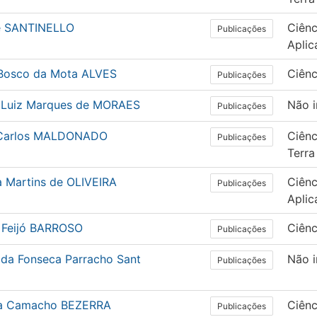
e SANTINELLO
Ciênc
Publicações
Aplic
Bosco da Mota ALVES
Ciên
Publicações
 Luiz Marques de MORAES
Não 
Publicações
Carlos MALDONADO
Ciênc
Publicações
Terra
a Martins de OLIVEIRA
Ciênc
Publicações
Aplic
 Feijó BARROSO
Ciên
Publicações
 da Fonseca Parracho Sant
Não 
Publicações
a Camacho BEZERRA
Ciênc
Publicações