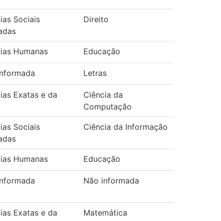
ias Sociais
Direito
adas
cias Humanas
Educação
informada
Letras
ias Exatas e da
Ciência da
Computação
ias Sociais
Ciência da Informação
adas
cias Humanas
Educação
informada
Não informada
ias Exatas e da
Matemática