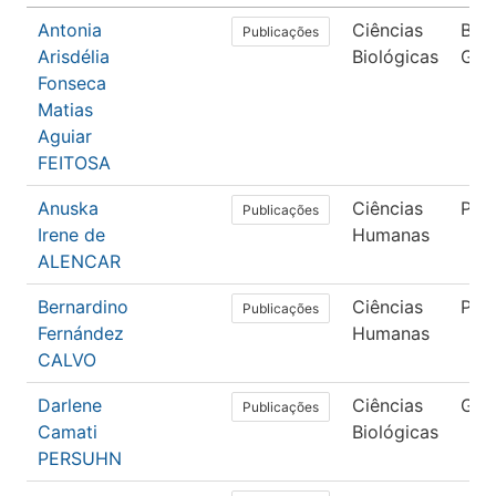
Antonia
Ciências
Biol
Publicações
Arisdélia
Biológicas
Gera
Fonseca
Matias
Aguiar
FEITOSA
Anuska
Ciências
Psic
Publicações
Irene de
Humanas
ALENCAR
Bernardino
Ciências
Psic
Publicações
Fernández
Humanas
CALVO
Darlene
Ciências
Gen
Publicações
Camati
Biológicas
PERSUHN