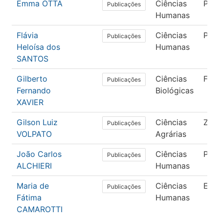
Emma OTTA
Ciências
Psic
Publicações
Humanas
Flávia
Ciências
Psic
Publicações
Heloísa dos
Humanas
SANTOS
Gilberto
Ciências
Far
Publicações
Fernando
Biológicas
XAVIER
Gilson Luiz
Ciências
Zoo
Publicações
VOLPATO
Agrárias
João Carlos
Ciências
Psic
Publicações
ALCHIERI
Humanas
Maria de
Ciências
Edu
Publicações
Fátima
Humanas
CAMAROTTI