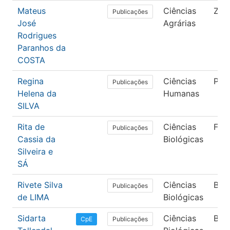
Mateus
Ciências
Zoo
Publicações
José
Agrárias
Rodrigues
Paranhos da
COSTA
Regina
Ciências
Psic
Publicações
Helena da
Humanas
SILVA
Rita de
Ciências
Far
Publicações
Cassia da
Biológicas
Silveira e
SÁ
Rivete Silva
Ciências
Bot
Publicações
de LIMA
Biológicas
Sidarta
Ciências
Bio
Publicações
CpE