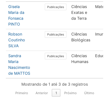
Gisela
Ciências
Matemá
Publicações
Maria da
Exatas e
Fonseca
da Terra
PINTO
Robson
Ciências
Imunol
Publicações
Coutinho
Biológicas
SILVA
Sandra
Ciências
Educaç
Publicações
Maria
Humanas
Nascimento
de MATTOS
Mostrando de 1 até 3 de 3 registros
Primeiro
Anterior
1
Próximo
Último