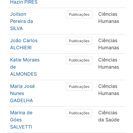
Hazin PIRES
Joilson
Ciências
Ps
Publicações
Pereira da
Humanas
SILVA
João Carlos
Ciências
Ps
Publicações
ALCHIERI
Humanas
Katie Moraes
Ciências
Ps
Publicações
de
Humanas
ALMONDES
Maria José
Ciências
Ps
Publicações
Nunes
Humanas
GADELHA
Marina de
Ciências
E
Publicações
Góes
da Saúde
SALVETTI