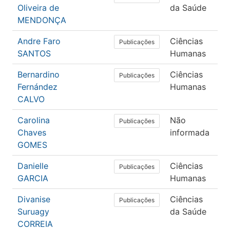
Oliveira de
da Saúde
MENDONÇA
Andre Faro
Ciências
Ps
Publicações
SANTOS
Humanas
Bernardino
Ciências
Ps
Publicações
Fernández
Humanas
CALVO
Carolina
Não
Ar
Publicações
Chaves
informada
GOMES
Danielle
Ciências
Ps
Publicações
GARCIA
Humanas
Divanise
Ciências
Me
Publicações
Suruagy
da Saúde
CORREIA