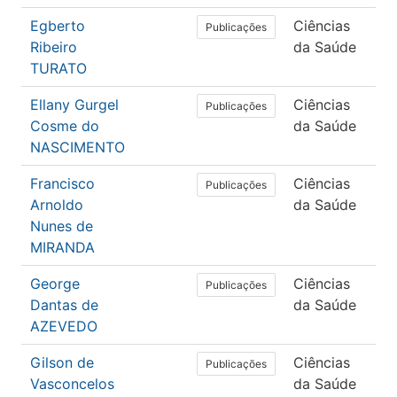
Egberto
Ciências
Me
Publicações
Ribeiro
da Saúde
TURATO
Ellany Gurgel
Ciências
Sa
Publicações
Cosme do
da Saúde
Co
NASCIMENTO
Francisco
Ciências
E
Publicações
Arnoldo
da Saúde
Nunes de
MIRANDA
George
Ciências
Me
Publicações
Dantas de
da Saúde
AZEVEDO
Gilson de
Ciências
E
Publicações
Vasconcelos
da Saúde