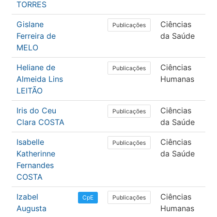
TORRES
Gislane
Ciências
Ed
Publicações
Ferreira de
da Saúde
Fí
MELO
Heliane de
Ciências
Ps
Publicações
Almeida Lins
Humanas
LEITÃO
Iris do Ceu
Ciências
Od
Publicações
Clara COSTA
da Saúde
Isabelle
Ciências
E
Publicações
Katherinne
da Saúde
Fernandes
COSTA
Izabel
Ciências
Ps
Publicações
CpE
Augusta
Humanas