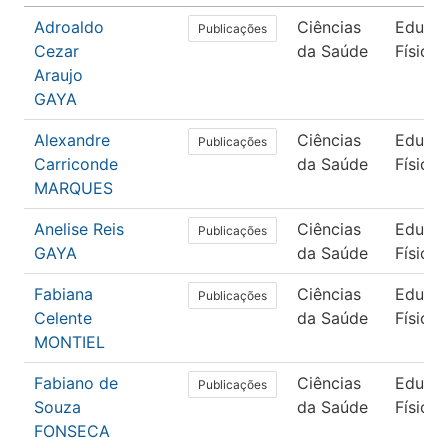
Adroaldo
Ciências
Educa
Publicações
Cezar
da Saúde
Física
Araujo
GAYA
Alexandre
Ciências
Educa
Publicações
Carriconde
da Saúde
Física
MARQUES
Anelise Reis
Ciências
Educa
Publicações
GAYA
da Saúde
Física
Fabiana
Ciências
Educa
Publicações
Celente
da Saúde
Física
MONTIEL
Fabiano de
Ciências
Educa
Publicações
Souza
da Saúde
Física
FONSECA