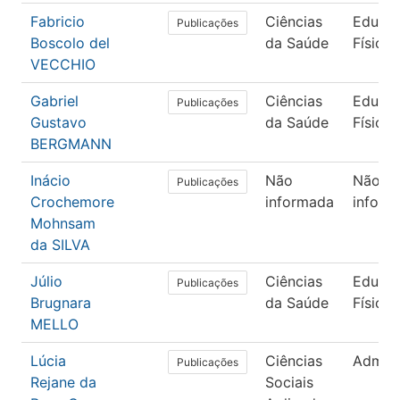
Fabricio
Ciências
Educa
Publicações
Boscolo del
da Saúde
Física
VECCHIO
Gabriel
Ciências
Educa
Publicações
Gustavo
da Saúde
Física
BERGMANN
Inácio
Não
Não
Publicações
Crochemore
informada
inform
Mohnsam
da SILVA
Júlio
Ciências
Educa
Publicações
Brugnara
da Saúde
Física
MELLO
Lúcia
Ciências
Admini
Publicações
Rejane da
Sociais