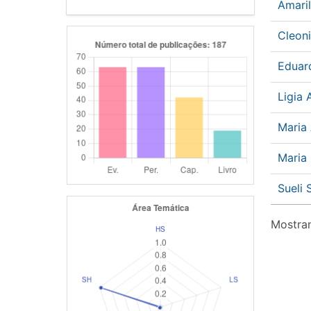
Amari
Cleon
Eduar
Ligia
Maria
Maria
Sueli
Mostran