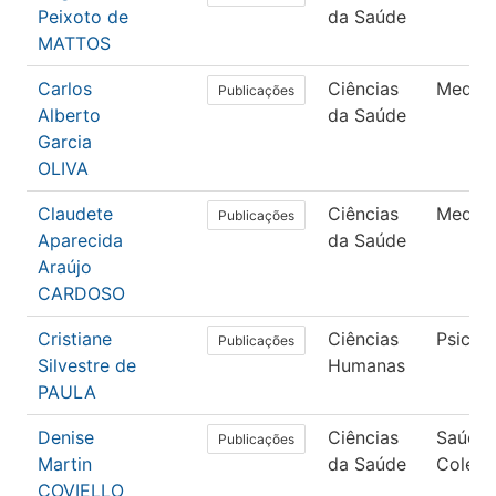
Peixoto de
da Saúde
MATTOS
Carlos
Ciências
Medici
Publicações
Alberto
da Saúde
Garcia
OLIVA
Claudete
Ciências
Medici
Publicações
Aparecida
da Saúde
Araújo
CARDOSO
Cristiane
Ciências
Psicol
Publicações
Silvestre de
Humanas
PAULA
Denise
Ciências
Saúde
Publicações
Martin
da Saúde
Coleti
COVIELLO