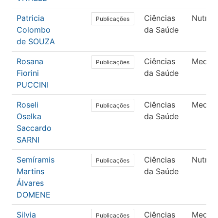
Patricia
Ciências
Nutriç
Publicações
Colombo
da Saúde
de SOUZA
Rosana
Ciências
Medici
Publicações
Fiorini
da Saúde
PUCCINI
Roseli
Ciências
Medici
Publicações
Oselka
da Saúde
Saccardo
SARNI
Semíramis
Ciências
Nutriç
Publicações
Martins
da Saúde
Álvares
DOMENE
Silvia
Ciências
Medici
Publicações