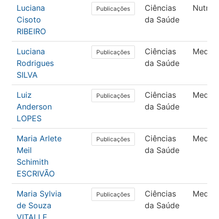
Luciana
Ciências
Nutriç
Publicações
Cisoto
da Saúde
RIBEIRO
Luciana
Ciências
Medici
Publicações
Rodrigues
da Saúde
SILVA
Luiz
Ciências
Medici
Publicações
Anderson
da Saúde
LOPES
Maria Arlete
Ciências
Medici
Publicações
Meil
da Saúde
Schimith
ESCRIVÃO
Maria Sylvia
Ciências
Medici
Publicações
de Souza
da Saúde
VITALLE