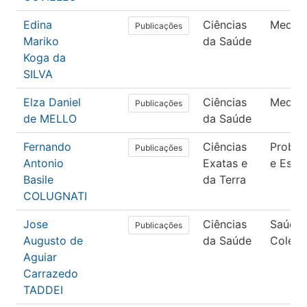
Edina
Ciências
Medici
Publicações
Mariko
da Saúde
Koga da
SILVA
Elza Daniel
Ciências
Medici
Publicações
de MELLO
da Saúde
Fernando
Ciências
Probab
Publicações
Antonio
Exatas e
e Estat
Basile
da Terra
COLUGNATI
Jose
Ciências
Saúde
Publicações
Augusto de
da Saúde
Coleti
Aguiar
Carrazedo
TADDEI