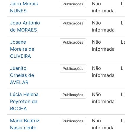
Jairo Morais
Não
Lingü
Publicações
NUNES
informada
Joao Antonio
Não
Lingü
Publicações
de MORAES
informada
Josane
Não
Letr
Publicações
Moreira de
informada
OLIVEIRA
Juanito
Não
Lingü
Publicações
Ornelas de
informada
AVELAR
Lúcia Helena
Não
Lingü
Publicações
Peyroton da
informada
ROCHA
Maria Beatriz
Não
Lingü
Publicações
Nascimento
informada