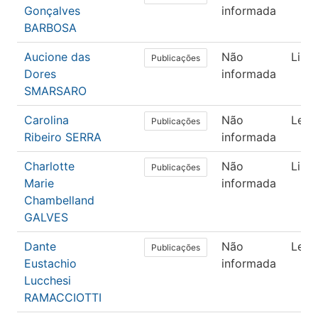
Gonçalves
informada
BARBOSA
Aucione das
Não
Lingü
Publicações
Dores
informada
SMARSARO
Carolina
Não
Letr
Publicações
Ribeiro SERRA
informada
Charlotte
Não
Lingü
Publicações
Marie
informada
Chambelland
GALVES
Dante
Não
Letr
Publicações
Eustachio
informada
Lucchesi
RAMACCIOTTI