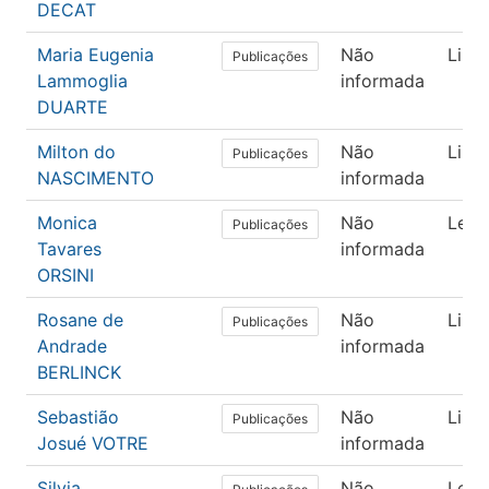
DECAT
Maria Eugenia
Não
Lingü
Publicações
Lammoglia
informada
DUARTE
Milton do
Não
Lingü
Publicações
NASCIMENTO
informada
Monica
Não
Letr
Publicações
Tavares
informada
ORSINI
Rosane de
Não
Lingü
Publicações
Andrade
informada
BERLINCK
Sebastião
Não
Lingü
Publicações
Josué VOTRE
informada
Silvia
Não
Letr