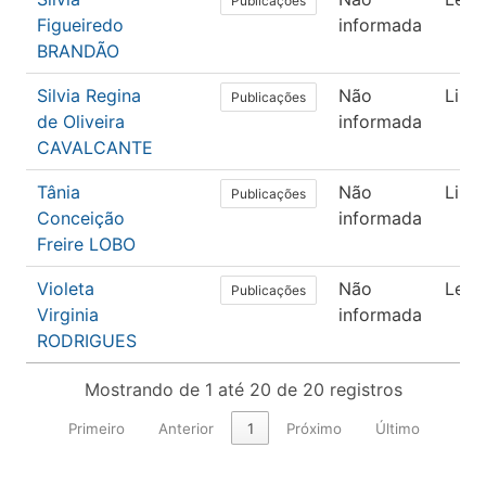
Publicações
Figueiredo
informada
BRANDÃO
Silvia Regina
Não
Lingü
Publicações
de Oliveira
informada
CAVALCANTE
Tânia
Não
Lingü
Publicações
Conceição
informada
Freire LOBO
Violeta
Não
Letr
Publicações
Virginia
informada
RODRIGUES
Mostrando de 1 até 20 de 20 registros
Primeiro
Anterior
1
Próximo
Último