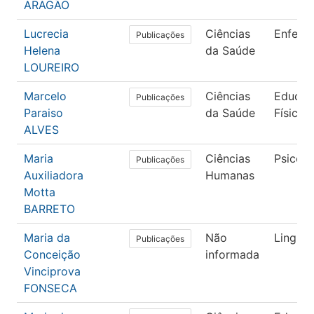
ARAGÃO
Lucrecia
Ciências
Enfer
Publicações
Helena
da Saúde
LOUREIRO
Marcelo
Ciências
Educaç
Publicações
Paraiso
da Saúde
Física
ALVES
Maria
Ciências
Psicolo
Publicações
Auxiliadora
Humanas
Motta
BARRETO
Maria da
Não
Lingüís
Publicações
Conceição
informada
Vinciprova
FONSECA