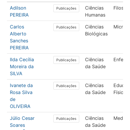
Adilson
Ciências
Filosofi
Publicações
PEREIRA
Humanas
Carlos
Ciências
Microbi
Publicações
Alberto
Biológicas
Sanches
PEREIRA
Ilda Cecília
Ciências
Enfer
Publicações
Moreira da
da Saúde
SILVA
Ivanete da
Ciências
Educaç
Publicações
Rosa Silva
da Saúde
Física
de
OLIVEIRA
Júlio Cesar
Ciências
Medici
Publicações
Soares
da Saúde