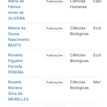
Maria de
Ciências
Educaç
Publicações
Fátima
Humanas
Alves de
OLIVEIRA
Milena de
Ciências
Ecolog
Publicações
Sousa
Biológicas
Nascimento
BENTO
Ronaldo
Ciências
Ecolog
Publicações
Figueiró
Biológicas
Portella
PEREIRA
Rosane
Ciências
Morfol
Publicações
Moreira
Biológicas
Silva de
MEIRELLES