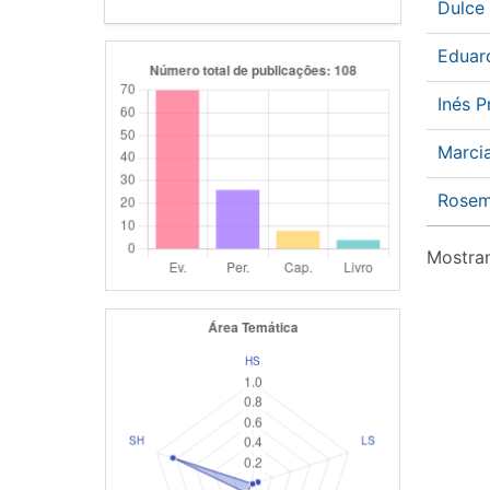
Dulce
Eduar
Inés 
Marci
Rosem
Mostran