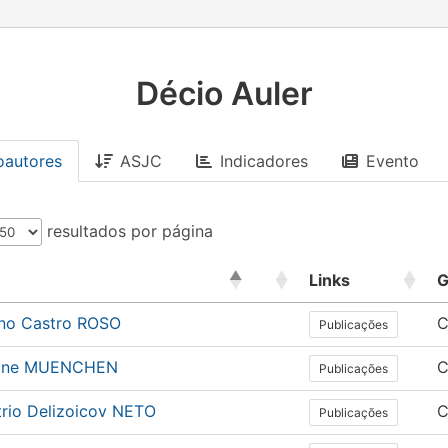
Décio Auler
oautores
ASJC
Indicadores
Evento
resultados por página
Links
G
no Castro ROSO
C
Publicações
iane MUENCHEN
C
Publicações
rio Delizoicov NETO
C
Publicações