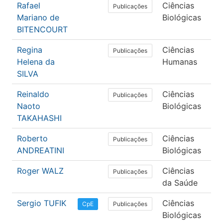
Rafael
Ciências
Fa
Publicações
Mariano de
Biológicas
BITENCOURT
Regina
Ciências
Psi
Publicações
Helena da
Humanas
SILVA
Reinaldo
Ciências
Fa
Publicações
Naoto
Biológicas
TAKAHASHI
Roberto
Ciências
Fa
Publicações
ANDREATINI
Biológicas
Roger WALZ
Ciências
Me
Publicações
da Saúde
Sergio TUFIK
Ciências
Fa
Publicações
CpE
Biológicas