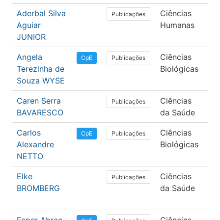
Aderbal Silva
Ciências
Psi
Publicações
Aguiar
Humanas
JUNIOR
Angela
Ciências
Bi
Publicações
CpE
Terezinha de
Biológicas
Souza WYSE
Caren Serra
Ciências
Od
Publicações
BAVARESCO
da Saúde
Carlos
Ciências
Bi
Publicações
CpE
Alexandre
Biológicas
NETTO
Elke
Ciências
Fis
Publicações
BROMBERG
da Saúde
Ter
Oc