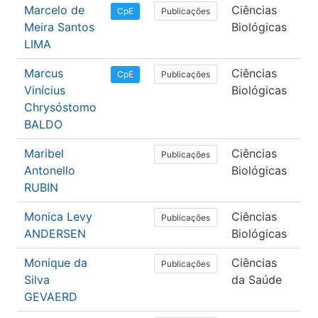
Marcelo de
Ciências
Fis
Publicações
CpE
Meira Santos
Biológicas
LIMA
Marcus
Ciências
Fis
Publicações
CpE
Vinícius
Biológicas
Chrysóstomo
BALDO
Maribel
Ciências
Fa
Publicações
Antonello
Biológicas
RUBIN
Monica Levy
Ciências
Fa
Publicações
ANDERSEN
Biológicas
Monique da
Ciências
Ed
Publicações
Silva
da Saúde
Fís
GEVAERD