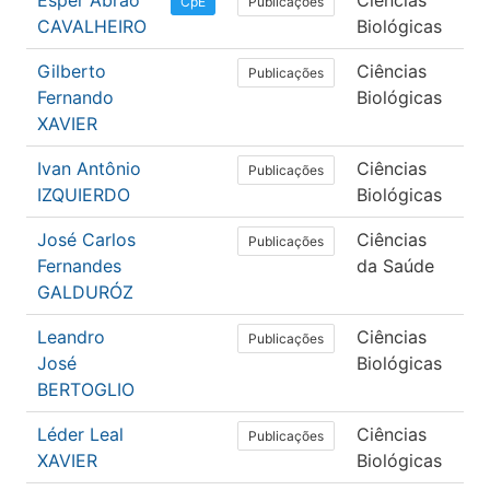
Esper Abrao
Ciências
Fis
Publicações
CpE
CAVALHEIRO
Biológicas
Gilberto
Ciências
Fa
Publicações
Fernando
Biológicas
XAVIER
Ivan Antônio
Ciências
Fa
Publicações
IZQUIERDO
Biológicas
José Carlos
Ciências
Nã
Publicações
Fernandes
da Saúde
in
GALDURÓZ
Leandro
Ciências
Fa
Publicações
José
Biológicas
BERTOGLIO
Léder Leal
Ciências
Mo
Publicações
XAVIER
Biológicas