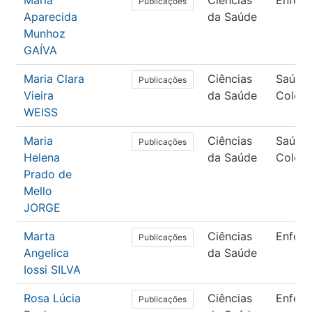
Maria
Ciências
Enfer
Publicações
Aparecida
da Saúde
Munhoz
GAÍVA
Maria Clara
Ciências
Saúde
Publicações
Vieira
da Saúde
Coleti
WEISS
Maria
Ciências
Saúde
Publicações
Helena
da Saúde
Coleti
Prado de
Mello
JORGE
Marta
Ciências
Enfer
Publicações
Angelica
da Saúde
Iossi SILVA
Rosa Lúcia
Ciências
Enfer
Publicações