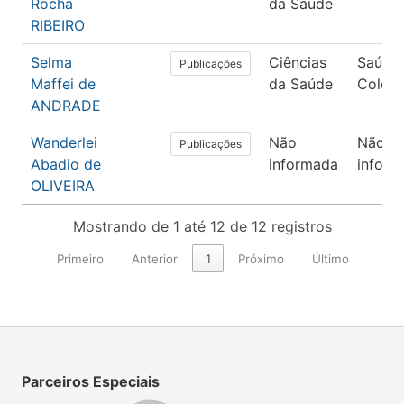
Rocha
da Saúde
RIBEIRO
Selma
Ciências
Saúde
Publicações
Maffei de
da Saúde
Coleti
ANDRADE
Wanderlei
Não
Não
Publicações
Abadio de
informada
inform
OLIVEIRA
Mostrando de 1 até 12 de 12 registros
Primeiro
Anterior
1
Próximo
Último
Parceiros Especiais