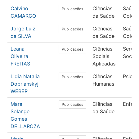
Calvino
Ciências
Saúde
Publicações
CAMARGO
da Saúde
Coleti
Jorge Luiz
Ciências
Saúde
Publicações
da SILVA
da Saúde
Coleti
Leana
Ciências
Serviç
Publicações
Oliveira
Sociais
Social
FREITAS
Aplicadas
Lidia Natalia
Ciências
Psicol
Publicações
Dobrianskyj
Humanas
WEBER
Mara
Ciências
Enfer
Publicações
Solange
da Saúde
Gomes
DELLAROZA