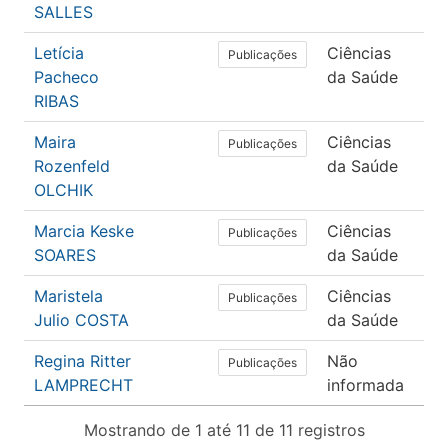
SALLES
Letícia
Ciências
Fo
Publicações
Pacheco
da Saúde
RIBAS
Maira
Ciências
Fo
Publicações
Rozenfeld
da Saúde
OLCHIK
Marcia Keske
Ciências
Fo
Publicações
SOARES
da Saúde
Maristela
Ciências
Fo
Publicações
Julio COSTA
da Saúde
Regina Ritter
Não
Lin
Publicações
LAMPRECHT
informada
Mostrando de 1 até 11 de 11 registros