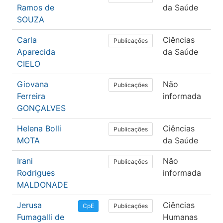
Ramos de
da Saúde
SOUZA
Carla
Ciências
Fo
Publicações
Aparecida
da Saúde
CIELO
Giovana
Não
Lin
Publicações
Ferreira
informada
GONÇALVES
Helena Bolli
Ciências
Fo
Publicações
MOTA
da Saúde
Irani
Não
Lin
Publicações
Rodrigues
informada
MALDONADE
Jerusa
Ciências
Ps
Publicações
CpE
Fumagalli de
Humanas