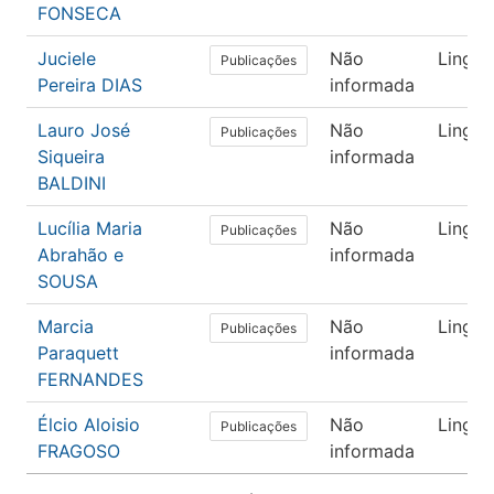
FONSECA
Juciele
Não
Lingüí
Publicações
Pereira DIAS
informada
Lauro José
Não
Lingüí
Publicações
Siqueira
informada
BALDINI
Lucília Maria
Não
Lingüí
Publicações
Abrahão e
informada
SOUSA
Marcia
Não
Lingüí
Publicações
Paraquett
informada
FERNANDES
Élcio Aloisio
Não
Lingüí
Publicações
FRAGOSO
informada