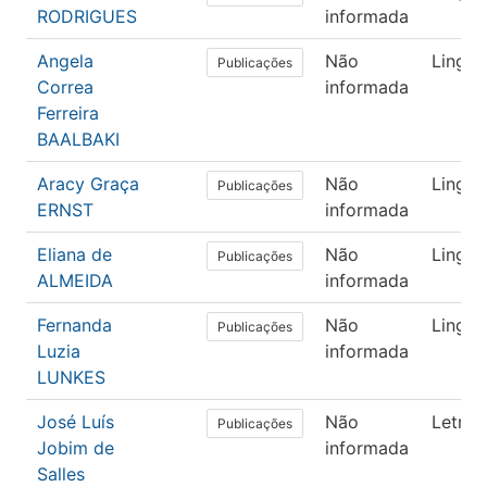
RODRIGUES
informada
Angela
Não
Lingüí
Publicações
Correa
informada
Ferreira
BAALBAKI
Aracy Graça
Não
Lingüí
Publicações
ERNST
informada
Eliana de
Não
Lingüí
Publicações
ALMEIDA
informada
Fernanda
Não
Lingüí
Publicações
Luzia
informada
LUNKES
José Luís
Não
Letras
Publicações
Jobim de
informada
Salles